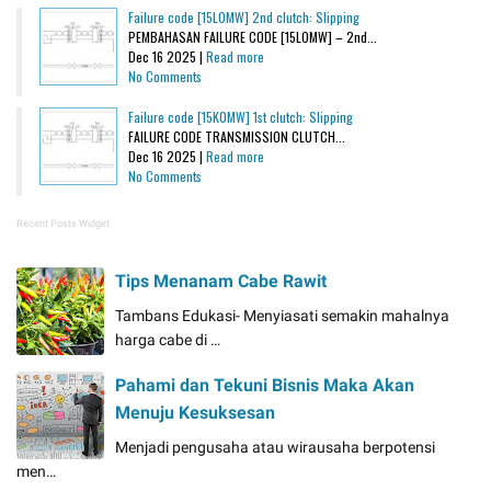
Failure code [15L0MW] 2nd clutch: Slipping
PEMBAHASAN FAILURE CODE [15L0MW] – 2nd...
Dec 16 2025 |
Read more
No Comments
Failure code [15K0MW] 1st clutch: Slipping
FAILURE CODE TRANSMISSION CLUTCH...
Dec 16 2025 |
Read more
No Comments
Recent Posts Widget
Tips Menanam Cabe Rawit
Tambans Edukasi- Menyiasati semakin mahalnya
harga cabe di …
Pahami dan Tekuni Bisnis Maka Akan
Menuju Kesuksesan
Menjadi pengusaha atau wirausaha berpotensi
men…