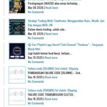
Perdagangan XAUUSD atau emas terhadap...
Mar 08 2026 |
Read more
No Comments
Strategi Trading Multi Timeframe: Menggunakan Years, Month, dan
Day dengan MSB–OB
Dalam dunia trading, salah satu...
Mar 05 2026 |
Read more
No Comments
🎧 Cari Playlist Lagu Keren? Cek Channel "Tambnas" – Surganya
Musik Hits!
Lagi butuh teman buat kerja, belajar,...
Dec 19 2025 |
Read more
No Comments
Failure code [15L0MW] 2nd clutch: Slipping
PEMBAHASAN FAILURE CODE [15L0MW] – 2nd...
Dec 16 2025 |
Read more
No Comments
Failure code [15K0MW] 1st clutch: Slipping
FAILURE CODE TRANSMISSION CLUTCH...
Dec 16 2025 |
Read more
No Comments