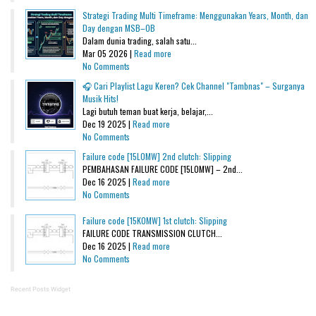
Strategi Trading Multi Timeframe: Menggunakan Years, Month, dan
Day dengan MSB–OB
Dalam dunia trading, salah satu...
Mar 05 2026 |
Read more
No Comments
🎧 Cari Playlist Lagu Keren? Cek Channel "Tambnas" – Surganya
Musik Hits!
Lagi butuh teman buat kerja, belajar,...
Dec 19 2025 |
Read more
No Comments
Failure code [15L0MW] 2nd clutch: Slipping
PEMBAHASAN FAILURE CODE [15L0MW] – 2nd...
Dec 16 2025 |
Read more
No Comments
Failure code [15K0MW] 1st clutch: Slipping
FAILURE CODE TRANSMISSION CLUTCH...
Dec 16 2025 |
Read more
No Comments
Recent Posts Widget