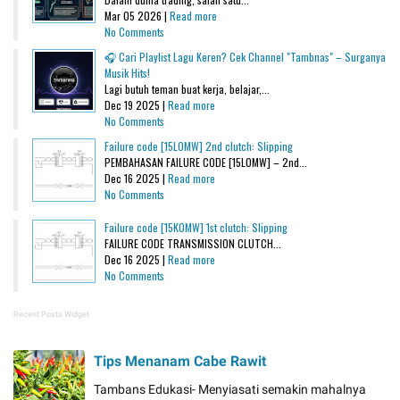
Mar 05 2026 |
Read more
No Comments
🎧 Cari Playlist Lagu Keren? Cek Channel "Tambnas" – Surganya
Musik Hits!
Lagi butuh teman buat kerja, belajar,...
Dec 19 2025 |
Read more
No Comments
Failure code [15L0MW] 2nd clutch: Slipping
PEMBAHASAN FAILURE CODE [15L0MW] – 2nd...
Dec 16 2025 |
Read more
No Comments
Failure code [15K0MW] 1st clutch: Slipping
FAILURE CODE TRANSMISSION CLUTCH...
Dec 16 2025 |
Read more
No Comments
Recent Posts Widget
Tips Menanam Cabe Rawit
Tambans Edukasi- Menyiasati semakin mahalnya