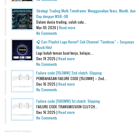
Strategi Trading Multi Timeframe: Menggunakan Years, Month, dan
Day dengan MSB–OB
Dalam dunia trading, salah satu...
Mar 05 2026 |
Read more
No Comments
🎧 Cari Playlist Lagu Keren? Cek Channel "Tambnas" – Surganya
Musik Hits!
Lagi butuh teman buat kerja, belajar,...
Dec 19 2025 |
Read more
No Comments
Failure code [15L0MW] 2nd clutch: Slipping
PEMBAHASAN FAILURE CODE [15L0MW] – 2nd...
Dec 16 2025 |
Read more
No Comments
Failure code [15K0MW] 1st clutch: Slipping
FAILURE CODE TRANSMISSION CLUTCH...
Dec 16 2025 |
Read more
No Comments
Recent Posts Widget