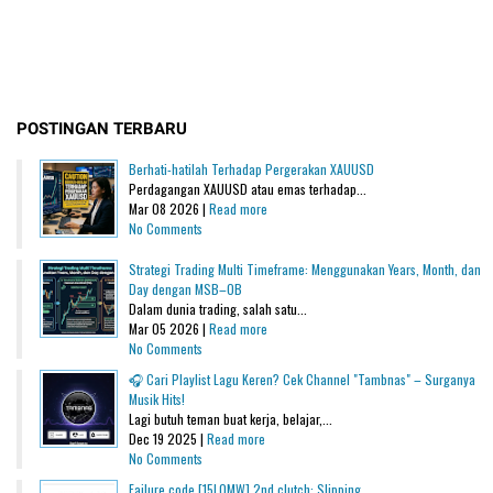
POSTINGAN TERBARU
Berhati-hatilah Terhadap Pergerakan XAUUSD
Perdagangan XAUUSD atau emas terhadap...
Mar 08 2026 |
Read more
No Comments
Strategi Trading Multi Timeframe: Menggunakan Years, Month, dan
Day dengan MSB–OB
Dalam dunia trading, salah satu...
Mar 05 2026 |
Read more
No Comments
🎧 Cari Playlist Lagu Keren? Cek Channel "Tambnas" – Surganya
Musik Hits!
Lagi butuh teman buat kerja, belajar,...
Dec 19 2025 |
Read more
No Comments
Failure code [15L0MW] 2nd clutch: Slipping