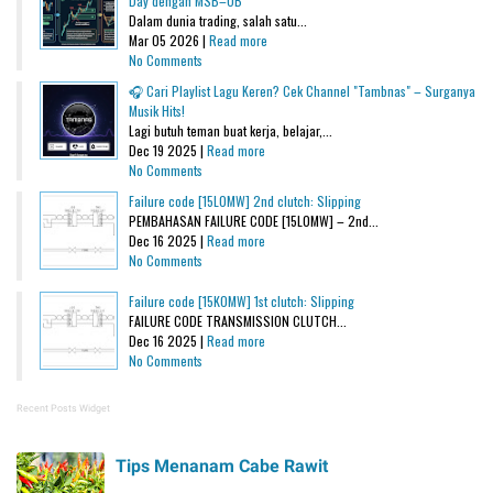
Day dengan MSB–OB
Dalam dunia trading, salah satu...
Mar 05 2026 |
Read more
No Comments
🎧 Cari Playlist Lagu Keren? Cek Channel "Tambnas" – Surganya
Musik Hits!
Lagi butuh teman buat kerja, belajar,...
Dec 19 2025 |
Read more
No Comments
Failure code [15L0MW] 2nd clutch: Slipping
PEMBAHASAN FAILURE CODE [15L0MW] – 2nd...
Dec 16 2025 |
Read more
No Comments
Failure code [15K0MW] 1st clutch: Slipping
FAILURE CODE TRANSMISSION CLUTCH...
Dec 16 2025 |
Read more
No Comments
Recent Posts Widget
Tips Menanam Cabe Rawit