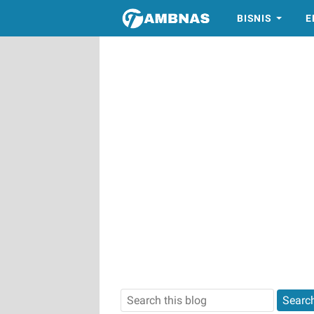
BISNIS
E