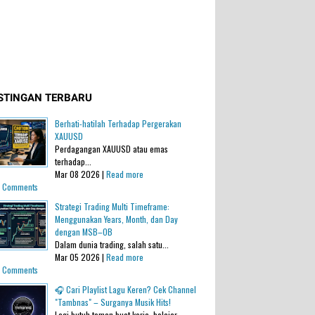
STINGAN TERBARU
Berhati-hatilah Terhadap Pergerakan
XAUUSD
Perdagangan XAUUSD atau emas
terhadap...
Mar 08 2026 |
Read more
 Comments
Strategi Trading Multi Timeframe:
Menggunakan Years, Month, dan Day
dengan MSB–OB
Dalam dunia trading, salah satu...
Mar 05 2026 |
Read more
 Comments
🎧 Cari Playlist Lagu Keren? Cek Channel
"Tambnas" – Surganya Musik Hits!
Lagi butuh teman buat kerja, belajar,...