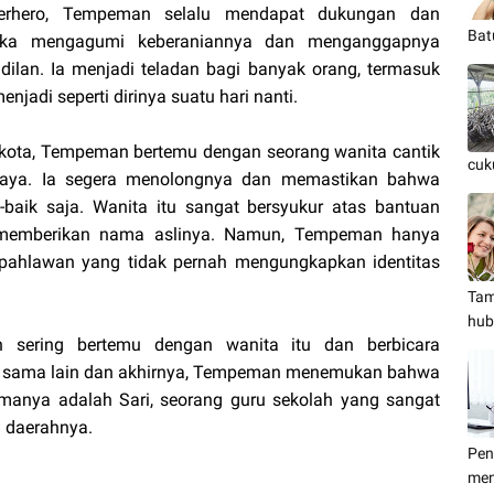
erhero, Tempeman selalu mendapat dukungan dan
Bat
reka mengagumi keberaniannya dan menganggapnya
lan. Ia menjadi teladan bagi banyak orang, termasuk
jadi seperti dirinya suatu hari nanti.
di kota, Tempeman bertemu dengan seorang wanita cantik
cuk
aya. Ia segera menolongnya dan memastikan bahwa
baik saja. Wanita itu sangat bersyukur atas bantuan
emberikan nama aslinya. Namun, Tempeman hanya
pahlawan yang tidak pernah mengungkapkan identitas
Tam
hub
n sering bertemu dengan wanita itu dan berbicara
atu sama lain dan akhirnya, Tempeman menemukan bahwa
amanya adalah Sari, seorang guru sekolah yang sangat
i daerahnya.
Pen
men