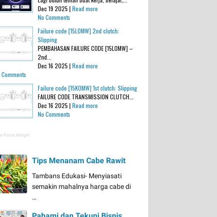
Dec 19 2025 |
Read more
No Comments
Failure code [15L0MW] 2nd clutch:
Slipping
PEMBAHASAN FAILURE CODE [15L0MW] –
2nd...
Dec 16 2025 |
Read more
 Comments
Failure code [15K0MW] 1st clutch: Slipping
FAILURE CODE TRANSMISSION CLUTCH...
Dec 16 2025 |
Read more
No Comments
t Posts Widget
Tips Menanam Cabe Rawit
Tambans Edukasi- Menyiasati
semakin mahalnya harga cabe di
…
Pahami dan Tekuni Bisnis