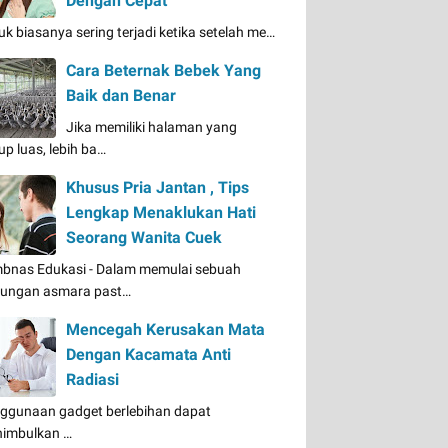
Dengan Cepat
uk biasanya sering terjadi ketika setelah me…
Cara Beternak Bebek Yang
Baik dan Benar
Jika memiliki halaman yang
up luas, lebih ba…
Khusus Pria Jantan , Tips
Lengkap Menaklukan Hati
Seorang Wanita Cuek
bnas Edukasi - Dalam memulai sebuah
ungan asmara past…
Mencegah Kerusakan Mata
Dengan Kacamata Anti
Radiasi
ggunaan gadget berlebihan dapat
imbulkan …