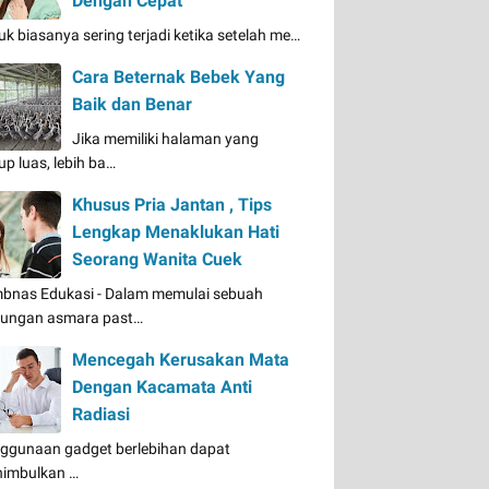
Dengan Cepat
uk biasanya sering terjadi ketika setelah me…
Cara Beternak Bebek Yang
Baik dan Benar
Jika memiliki halaman yang
up luas, lebih ba…
Khusus Pria Jantan , Tips
Lengkap Menaklukan Hati
Seorang Wanita Cuek
bnas Edukasi - Dalam memulai sebuah
ungan asmara past…
Mencegah Kerusakan Mata
Dengan Kacamata Anti
Radiasi
ggunaan gadget berlebihan dapat
imbulkan …