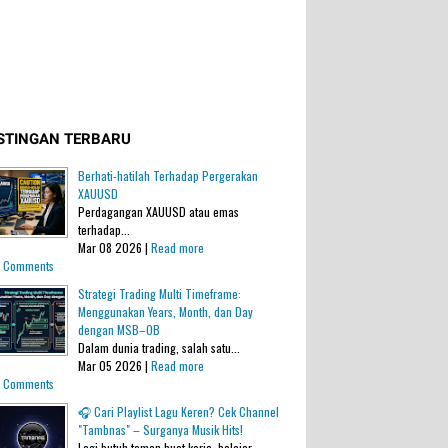
STINGAN TERBARU
Berhati-hatilah Terhadap Pergerakan
XAUUSD
Perdagangan XAUUSD atau emas
terhadap...
Mar 08 2026 |
Read more
 Comments
Strategi Trading Multi Timeframe:
Menggunakan Years, Month, dan Day
dengan MSB–OB
Dalam dunia trading, salah satu...
Mar 05 2026 |
Read more
 Comments
🎧 Cari Playlist Lagu Keren? Cek Channel
"Tambnas" – Surganya Musik Hits!
Lagi butuh teman buat kerja, belajar,...