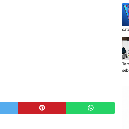
sat
Tam
seb