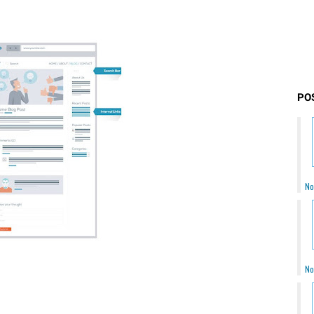
PO
No
No