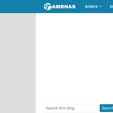
BISNIS
E