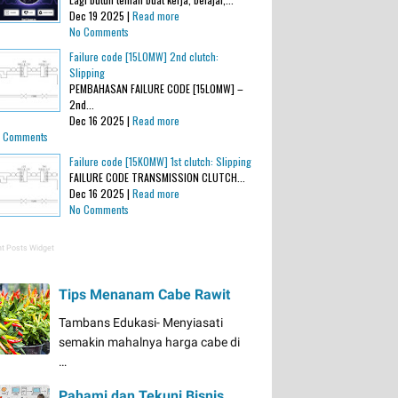
Dec 19 2025 |
Read more
No Comments
Failure code [15L0MW] 2nd clutch:
Slipping
PEMBAHASAN FAILURE CODE [15L0MW] –
2nd...
Dec 16 2025 |
Read more
 Comments
Failure code [15K0MW] 1st clutch: Slipping
FAILURE CODE TRANSMISSION CLUTCH...
Dec 16 2025 |
Read more
No Comments
t Posts Widget
Tips Menanam Cabe Rawit
Tambans Edukasi- Menyiasati
semakin mahalnya harga cabe di
…
Pahami dan Tekuni Bisnis