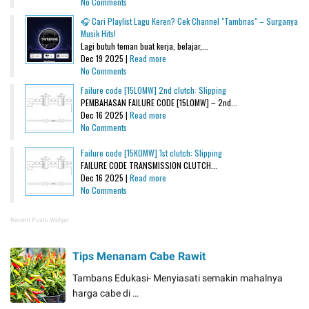
No Comments
🎧 Cari Playlist Lagu Keren? Cek Channel "Tambnas" – Surganya
Musik Hits!
Lagi butuh teman buat kerja, belajar,...
Dec 19 2025 |
Read more
No Comments
Failure code [15L0MW] 2nd clutch: Slipping
PEMBAHASAN FAILURE CODE [15L0MW] – 2nd...
Dec 16 2025 |
Read more
No Comments
Failure code [15K0MW] 1st clutch: Slipping
FAILURE CODE TRANSMISSION CLUTCH...
Dec 16 2025 |
Read more
No Comments
Recent Posts Widget
Tips Menanam Cabe Rawit
Tambans Edukasi- Menyiasati semakin mahalnya
harga cabe di …