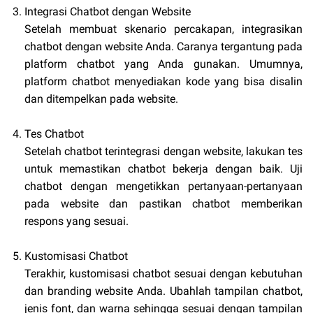
Integrasi Chatbot dengan Website
Setelah membuat skenario percakapan, integrasikan
chatbot dengan website Anda. Caranya tergantung pada
platform chatbot yang Anda gunakan. Umumnya,
platform chatbot menyediakan kode yang bisa disalin
dan ditempelkan pada website.
Tes Chatbot
Setelah chatbot terintegrasi dengan website, lakukan tes
untuk memastikan chatbot bekerja dengan baik. Uji
chatbot dengan mengetikkan pertanyaan-pertanyaan
pada website dan pastikan chatbot memberikan
respons yang sesuai.
Kustomisasi Chatbot
Terakhir, kustomisasi chatbot sesuai dengan kebutuhan
dan branding website Anda. Ubahlah tampilan chatbot,
jenis font, dan warna sehingga sesuai dengan tampilan