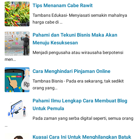
Tips Menanam Cabe Rawit
Tambans Edukasi- Menyiasati semakin mahalnya
harga cabe di …
Pahami dan Tekuni Bisnis Maka Akan
Menuju Kesuksesan
Menjadi pengusaha atau wirausaha berpotensi
men…
Cara Menghindari Pinjaman Online
Tambnas Bisnis - Pada era sekarang, tak sedikit
orang yang…
Pahami Ilmu Lengkap Cara Membuat Blog
Untuk Pemula
Pada zaman yang serba digital seperti, semua orang
…
Kuasai Cara Ini Untuk Menghilangkan Batuk