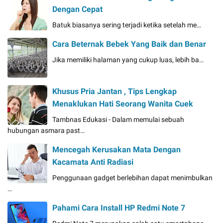
Dengan Cepat
Batuk biasanya sering terjadi ketika setelah me…
Cara Beternak Bebek Yang Baik dan Benar
Jika memiliki halaman yang cukup luas, lebih ba…
Khusus Pria Jantan , Tips Lengkap
Menaklukan Hati Seorang Wanita Cuek
Tambnas Edukasi - Dalam memulai sebuah
hubungan asmara past…
Mencegah Kerusakan Mata Dengan
Kacamata Anti Radiasi
Penggunaan gadget berlebihan dapat menimbulkan
…
Pahami Cara Install HP Redmi Note 7