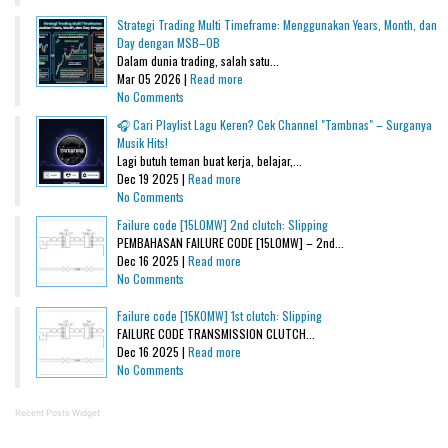
Strategi Trading Multi Timeframe: Menggunakan Years, Month, dan
Day dengan MSB–OB
Dalam dunia trading, salah satu...
Mar 05 2026 |
Read more
No Comments
🎧 Cari Playlist Lagu Keren? Cek Channel "Tambnas" – Surganya
Musik Hits!
Lagi butuh teman buat kerja, belajar,...
Dec 19 2025 |
Read more
No Comments
Failure code [15L0MW] 2nd clutch: Slipping
PEMBAHASAN FAILURE CODE [15L0MW] – 2nd...
Dec 16 2025 |
Read more
No Comments
Failure code [15K0MW] 1st clutch: Slipping
FAILURE CODE TRANSMISSION CLUTCH...
Dec 16 2025 |
Read more
No Comments
Recent Posts Widget