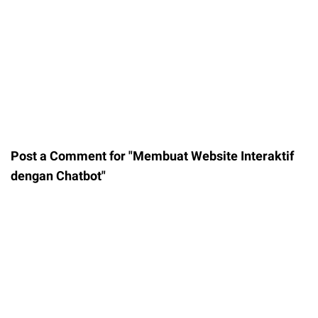
Post a Comment for "Membuat Website Interaktif
dengan Chatbot"