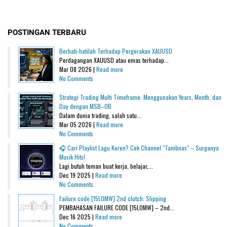
POSTINGAN TERBARU
Berhati-hatilah Terhadap Pergerakan XAUUSD
Perdagangan XAUUSD atau emas terhadap...
Mar 08 2026 |
Read more
No Comments
Strategi Trading Multi Timeframe: Menggunakan Years, Month, dan
Day dengan MSB–OB
Dalam dunia trading, salah satu...
Mar 05 2026 |
Read more
No Comments
🎧 Cari Playlist Lagu Keren? Cek Channel "Tambnas" – Surganya
Musik Hits!
Lagi butuh teman buat kerja, belajar,...
Dec 19 2025 |
Read more
No Comments
Failure code [15L0MW] 2nd clutch: Slipping
PEMBAHASAN FAILURE CODE [15L0MW] – 2nd...
Dec 16 2025 |
Read more
No Comments