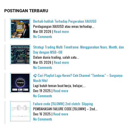
POSTINGAN TERBARU
Berhati-hatilah Terhadap Pergerakan XAUUSD
Perdagangan XAUUSD atau emas terhadap...
Mar 08 2026 |
Read more
No Comments
Strategi Trading Multi Timeframe: Menggunakan Years, Month, dan
Day dengan MSB–OB
Dalam dunia trading, salah satu...
Mar 05 2026 |
Read more
No Comments
🎧 Cari Playlist Lagu Keren? Cek Channel "Tambnas" – Surganya
Musik Hits!
Lagi butuh teman buat kerja, belajar,...
Dec 19 2025 |
Read more
No Comments
Failure code [15L0MW] 2nd clutch: Slipping
PEMBAHASAN FAILURE CODE [15L0MW] – 2nd...
Dec 16 2025 |
Read more
No Comments