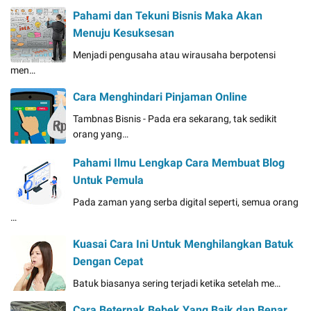
Pahami dan Tekuni Bisnis Maka Akan
Menuju Kesuksesan
Menjadi pengusaha atau wirausaha berpotensi
men…
Cara Menghindari Pinjaman Online
Tambnas Bisnis - Pada era sekarang, tak sedikit
orang yang…
Pahami Ilmu Lengkap Cara Membuat Blog
Untuk Pemula
Pada zaman yang serba digital seperti, semua orang
…
Kuasai Cara Ini Untuk Menghilangkan Batuk
Dengan Cepat
Batuk biasanya sering terjadi ketika setelah me…
Cara Beternak Bebek Yang Baik dan Benar