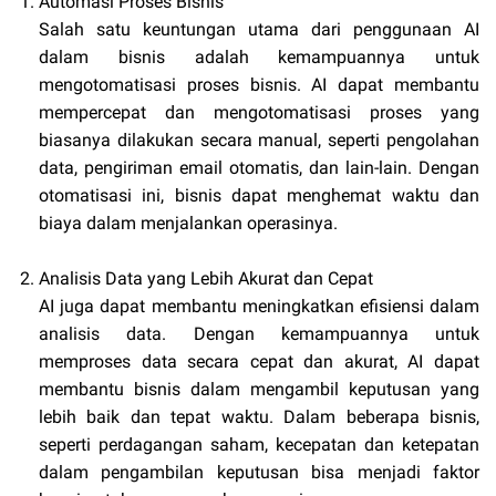
Automasi Proses Bisnis
Salah satu keuntungan utama dari penggunaan AI
dalam bisnis adalah kemampuannya untuk
mengotomatisasi proses bisnis. AI dapat membantu
mempercepat dan mengotomatisasi proses yang
biasanya dilakukan secara manual, seperti pengolahan
data, pengiriman email otomatis, dan lain-lain. Dengan
otomatisasi ini, bisnis dapat menghemat waktu dan
biaya dalam menjalankan operasinya.
Analisis Data yang Lebih Akurat dan Cepat
AI juga dapat membantu meningkatkan efisiensi dalam
analisis data. Dengan kemampuannya untuk
memproses data secara cepat dan akurat, AI dapat
membantu bisnis dalam mengambil keputusan yang
lebih baik dan tepat waktu. Dalam beberapa bisnis,
seperti perdagangan saham, kecepatan dan ketepatan
dalam pengambilan keputusan bisa menjadi faktor