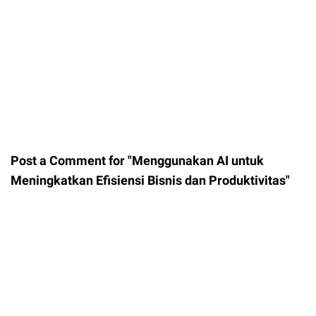
Post a Comment for "Menggunakan AI untuk
Meningkatkan Efisiensi Bisnis dan Produktivitas"