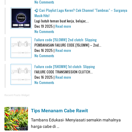
No Comments
🎧 Cari Playlist Lagu Keren? Cek Channel "Tambnas" – Surganya
Musik Hits!
Lagi butuh teman buat kerja, belajar,...
Dec 19 2025 |
Read more
No Comments
Failure code [15L0MW] 2nd clutch: Slipping
PEMBAHASAN FAILURE CODE [15L0MW] – 2nd...
Dec 16 2025 |
Read more
No Comments
Failure code [15K0MW] 1st clutch: Slipping
FAILURE CODE TRANSMISSION CLUTCH...
Dec 16 2025 |
Read more
No Comments
Recent Posts Widget
Tips Menanam Cabe Rawit
Tambans Edukasi- Menyiasati semakin mahalnya
harga cabe di …