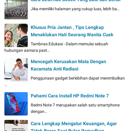
Jika memiliki halaman yang cukup luas, lebih ba…
Khusus Pria Jantan , Tips Lengkap
Menaklukan Hati Seorang Wanita Cuek
Tambnas Edukasi - Dalam memulai sebuah
hubungan asmara past…
Mencegah Kerusakan Mata Dengan
Kacamata Anti Radiasi
Penggunaan gadget berlebihan dapat menimbulkan
…
Pahami Cara Install HP Redmi Note 7
Redmi Note 7 merupakan salah satu smartphone
dengan…
Cara Lengkap Mengatur Keuangan, Agar
Tidak Boros Saat Bulan Ramadhan