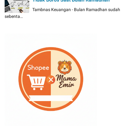
Tambnas Keuangan - Bulan Ramadhan sudah
sebenta…