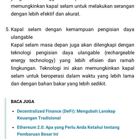
memungkinkan kapal selam untuk melakukan serangan
dengan lebih efektif dan akurat.
Kapal selam dengan kemampuan pengisian daya
ulangable
Kapal selam masa depan juga akan dilengkapi dengan
teknologi pengisian daya ulangable (rechargeable
energy technology) yang lebih efisien dan ramah
lingkungan. Teknologi ini akan memungkinkan kapal
selam untuk beroperasi dalam waktu yang lebih lama
dan dengan bahan bakar yang lebih sedikit.
BACA JUGA
Decentralized Finance (DeFi): Mengubah Lanskap
Keuangan Tradisional
Ethereum 2.0: Apa yang Perlu Anda Ketahui tentang
Pembaruan Besar Ini