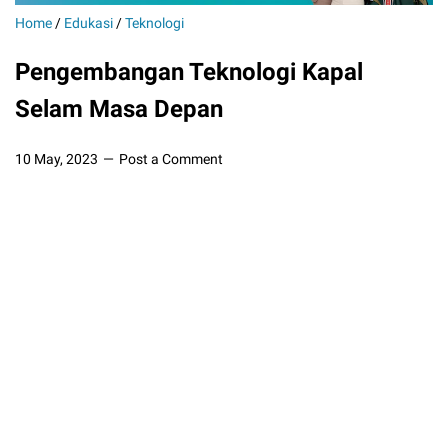
Home
/
Edukasi
/
Teknologi
Pengembangan Teknologi Kapal
Selam Masa Depan
10 May, 2023
Post a Comment