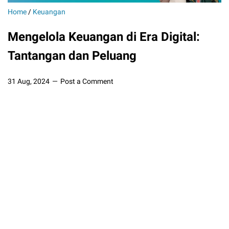
Home
/
Keuangan
Mengelola Keuangan di Era Digital:
Tantangan dan Peluang
31 Aug, 2024
Post a Comment