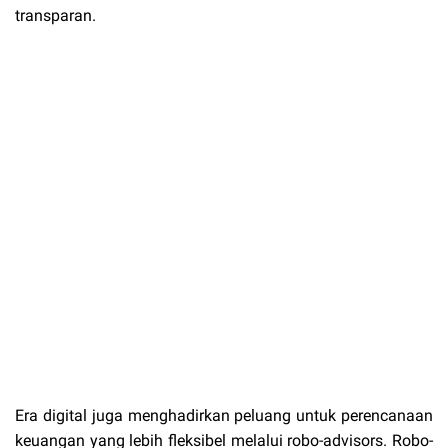
transparan.
Era digital juga menghadirkan peluang untuk perencanaan
keuangan yang lebih fleksibel melalui robo-advisors. Robo-