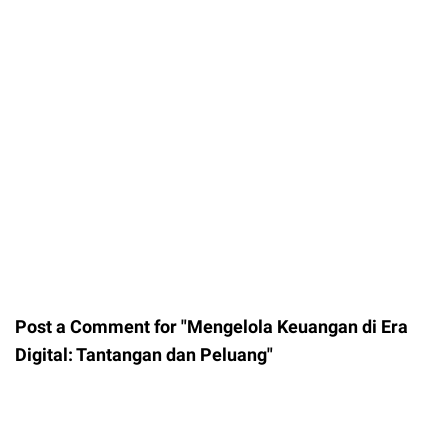
Post a Comment for "Mengelola Keuangan di Era
Digital: Tantangan dan Peluang"