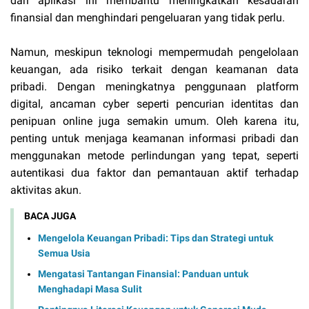
dari aplikasi ini membantu meningkatkan kesadaran
finansial dan menghindari pengeluaran yang tidak perlu.
Namun, meskipun teknologi mempermudah pengelolaan
keuangan, ada risiko terkait dengan keamanan data
pribadi. Dengan meningkatnya penggunaan platform
digital, ancaman cyber seperti pencurian identitas dan
penipuan online juga semakin umum. Oleh karena itu,
penting untuk menjaga keamanan informasi pribadi dan
menggunakan metode perlindungan yang tepat, seperti
autentikasi dua faktor dan pemantauan aktif terhadap
aktivitas akun.
BACA JUGA
Mengelola Keuangan Pribadi: Tips dan Strategi untuk
Semua Usia
Mengatasi Tantangan Finansial: Panduan untuk
Menghadapi Masa Sulit