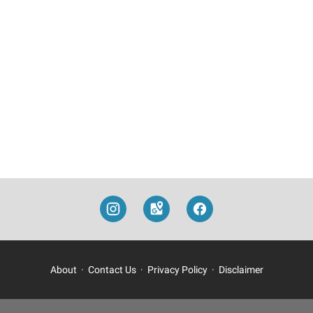
About
Contact Us
Privacy Policy
Disclaimer