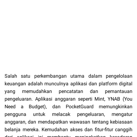
Salah satu perkembangan utama dalam pengelolaan
keuangan adalah munculnya aplikasi dan platform digital
yang memudahkan pencatatan dan pemantauan
pengeluaran. Aplikasi anggaran seperti Mint, YNAB (You
Need a Budget), dan PocketGuard memungkinkan
pengguna untuk melacak pengeluaran, mengatur
anggaran, dan mendapatkan wawasan tentang kebiasaan
belanja mereka. Kemudahan akses dan fitur-fitur canggih