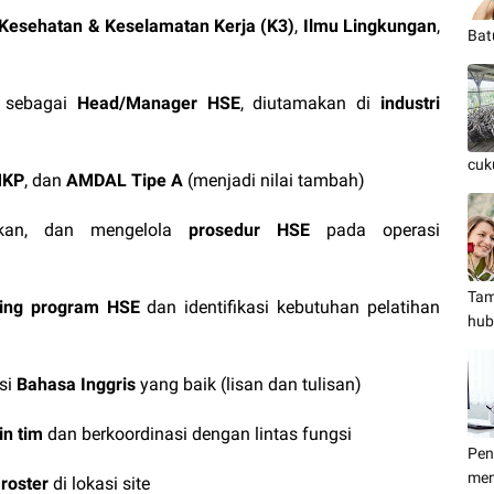
Kesehatan & Keselamatan Kerja (K3)
,
Ilmu Lingkungan
,
Bat
sebagai
Head/Manager HSE
, diutamakan di
industri
cuk
MKP
, dan
AMDAL Tipe A
(menjadi nilai tambah)
kan, dan mengelola
prosedur HSE
pada operasi
Tam
ring program HSE
dan identifikasi kebutuhan pelatihan
hub
si
Bahasa Inggris
yang baik (lisan dan tulisan)
n tim
dan berkoordinasi dengan lintas fungsi
Pen
men
 roster
di lokasi site