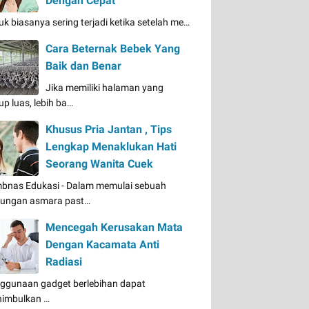
Dengan Cepat
uk biasanya sering terjadi ketika setelah me…
Cara Beternak Bebek Yang
Baik dan Benar
Jika memiliki halaman yang
up luas, lebih ba…
Khusus Pria Jantan , Tips
Lengkap Menaklukan Hati
Seorang Wanita Cuek
bnas Edukasi - Dalam memulai sebuah
ungan asmara past…
Mencegah Kerusakan Mata
Dengan Kacamata Anti
Radiasi
ggunaan gadget berlebihan dapat
imbulkan …