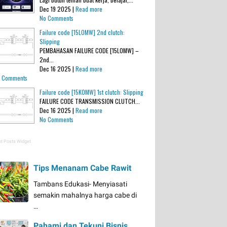
Dec 19 2025 |
Read more
No Comments
Failure code [15L0MW] 2nd clutch:
Slipping
PEMBAHASAN FAILURE CODE [15L0MW] –
2nd...
Dec 16 2025 |
Read more
 Comments
Failure code [15K0MW] 1st clutch: Slipping
FAILURE CODE TRANSMISSION CLUTCH...
Dec 16 2025 |
Read more
No Comments
t Posts Widget
Tips Menanam Cabe Rawit
Tambans Edukasi- Menyiasati
semakin mahalnya harga cabe di
…
Pahami dan Tekuni Bisnis