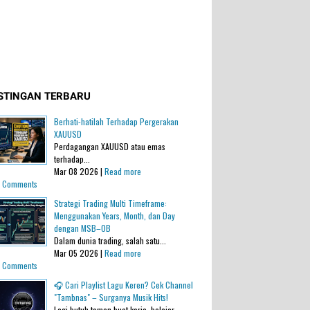
STINGAN TERBARU
Berhati-hatilah Terhadap Pergerakan
XAUUSD
Perdagangan XAUUSD atau emas
terhadap...
Mar 08 2026 |
Read more
 Comments
Strategi Trading Multi Timeframe:
Menggunakan Years, Month, dan Day
dengan MSB–OB
Dalam dunia trading, salah satu...
Mar 05 2026 |
Read more
 Comments
🎧 Cari Playlist Lagu Keren? Cek Channel
"Tambnas" – Surganya Musik Hits!
Lagi butuh teman buat kerja, belajar,...