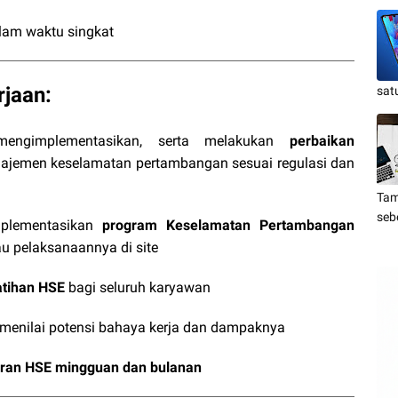
lam waktu singkat
jaan:
sat
mengimplementasikan, serta melakukan
perbaikan
jemen keselamatan pertambangan sesuai regulasi dan
Tam
seb
plementasikan
program Keselamatan Pertambangan
u pelaksanaannya di site
atihan HSE
bagi seluruh karyawan
menilai potensi bahaya kerja dan dampaknya
oran HSE mingguan dan bulanan