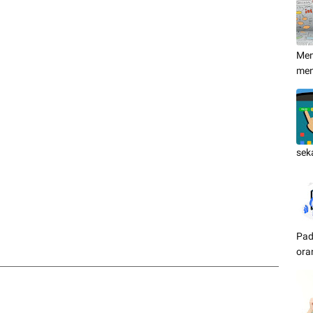
Men
me
sek
Pad
ora