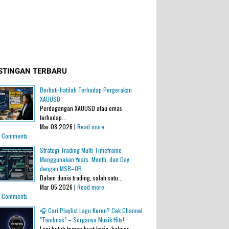
STINGAN TERBARU
Berhati-hatilah Terhadap Pergerakan
XAUUSD
Perdagangan XAUUSD atau emas
terhadap...
Mar 08 2026 |
Read more
 Comments
Strategi Trading Multi Timeframe:
Menggunakan Years, Month, dan Day
dengan MSB–OB
Dalam dunia trading, salah satu...
Mar 05 2026 |
Read more
 Comments
🎧 Cari Playlist Lagu Keren? Cek Channel
"Tambnas" – Surganya Musik Hits!
Lagi butuh teman buat kerja, belajar,...