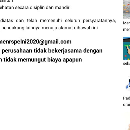
santun
atan secara disiplin dan mandiri
diatas dan telah memenuhi seluruh persyaratannya,
Men
 pendukung lainnya menuju alamat dibawah ini
me
tmenrspelni2020@gmail.com
 perusahaan tidak bekerjasama dengan
dan tidak memungut biaya apapun
sek
Pad
ora