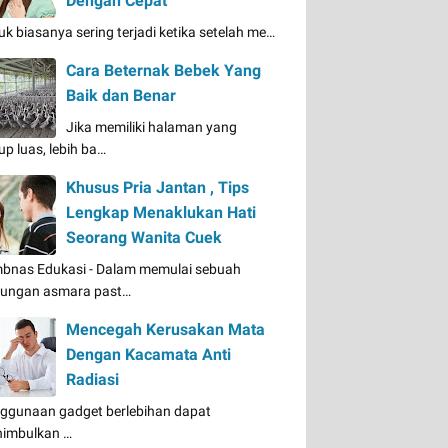
Dengan Cepat
uk biasanya sering terjadi ketika setelah me…
Cara Beternak Bebek Yang
Baik dan Benar
Jika memiliki halaman yang
up luas, lebih ba…
Khusus Pria Jantan , Tips
Lengkap Menaklukan Hati
Seorang Wanita Cuek
bnas Edukasi - Dalam memulai sebuah
ungan asmara past…
Mencegah Kerusakan Mata
Dengan Kacamata Anti
Radiasi
ggunaan gadget berlebihan dapat
imbulkan …