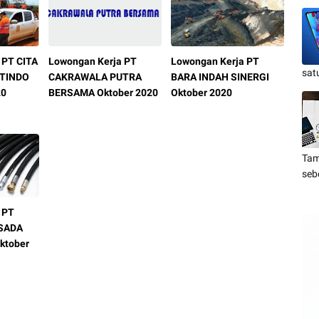
 PT CITA
Lowongan Kerja PT
Lowongan Kerja PT
sat
STINDO
CAKRAWALA PUTRA
BARA INDAH SINERGI
20
BERSAMA Oktober 2020
Oktober 2020
Tam
seb
 PT
SADA
ktober