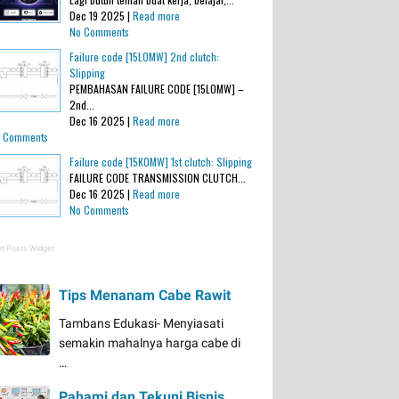
Dec 19 2025 |
Read more
No Comments
Failure code [15L0MW] 2nd clutch:
Slipping
PEMBAHASAN FAILURE CODE [15L0MW] –
2nd...
Dec 16 2025 |
Read more
 Comments
Failure code [15K0MW] 1st clutch: Slipping
FAILURE CODE TRANSMISSION CLUTCH...
Dec 16 2025 |
Read more
No Comments
t Posts Widget
Tips Menanam Cabe Rawit
Tambans Edukasi- Menyiasati
semakin mahalnya harga cabe di
…
Pahami dan Tekuni Bisnis