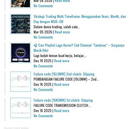
Mar 08 2026 |
Read more
No Comments
Strategi Trading Multi Timeframe: Menggunakan Years, Month, dan
Day dengan MSB–OB
Dalam dunia trading, salah satu...
Mar 05 2026 |
Read more
No Comments
🎧 Cari Playlist Lagu Keren? Cek Channel "Tambnas" – Surganya
Musik Hits!
Lagi butuh teman buat kerja, belajar,...
Dec 19 2025 |
Read more
No Comments
Failure code [15L0MW] 2nd clutch: Slipping
PEMBAHASAN FAILURE CODE [15L0MW] – 2nd...
Dec 16 2025 |
Read more
No Comments
Failure code [15K0MW] 1st clutch: Slipping
FAILURE CODE TRANSMISSION CLUTCH...
Dec 16 2025 |
Read more
No Comments
Recent Posts Widget