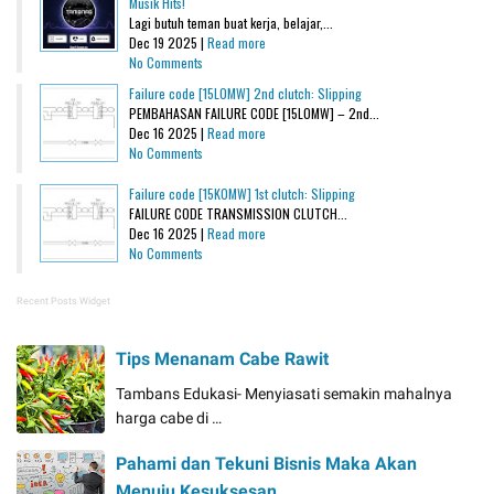
Musik Hits!
Lagi butuh teman buat kerja, belajar,...
Dec 19 2025 |
Read more
No Comments
Failure code [15L0MW] 2nd clutch: Slipping
PEMBAHASAN FAILURE CODE [15L0MW] – 2nd...
Dec 16 2025 |
Read more
No Comments
Failure code [15K0MW] 1st clutch: Slipping
FAILURE CODE TRANSMISSION CLUTCH...
Dec 16 2025 |
Read more
No Comments
Recent Posts Widget
Tips Menanam Cabe Rawit
Tambans Edukasi- Menyiasati semakin mahalnya
harga cabe di …
Pahami dan Tekuni Bisnis Maka Akan
Menuju Kesuksesan