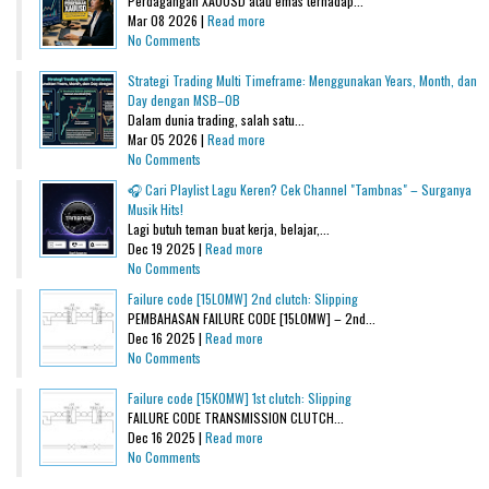
Perdagangan XAUUSD atau emas terhadap...
Mar 08 2026 |
Read more
No Comments
Strategi Trading Multi Timeframe: Menggunakan Years, Month, dan
Day dengan MSB–OB
Dalam dunia trading, salah satu...
Mar 05 2026 |
Read more
No Comments
🎧 Cari Playlist Lagu Keren? Cek Channel "Tambnas" – Surganya
Musik Hits!
Lagi butuh teman buat kerja, belajar,...
Dec 19 2025 |
Read more
No Comments
Failure code [15L0MW] 2nd clutch: Slipping
PEMBAHASAN FAILURE CODE [15L0MW] – 2nd...
Dec 16 2025 |
Read more
No Comments
Failure code [15K0MW] 1st clutch: Slipping
FAILURE CODE TRANSMISSION CLUTCH...
Dec 16 2025 |
Read more
No Comments