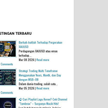
STINGAN TERBARU
Berhati-hatilah Terhadap Pergerakan
XAUUSD
Perdagangan XAUUSD atau emas
terhadap...
Mar 08 2026 |
Read more
 Comments
Strategi Trading Multi Timeframe:
Menggunakan Years, Month, dan Day
dengan MSB–OB
Dalam dunia trading, salah satu...
Mar 05 2026 |
Read more
 Comments
🎧 Cari Playlist Lagu Keren? Cek Channel
"Tambnas" – Surganya Musik Hits!
Lagi butuh teman buat kerja, belajar,...