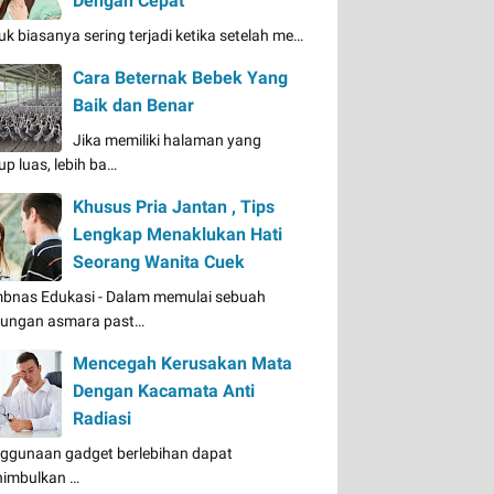
Dengan Cepat
uk biasanya sering terjadi ketika setelah me…
Cara Beternak Bebek Yang
Baik dan Benar
Jika memiliki halaman yang
up luas, lebih ba…
Khusus Pria Jantan , Tips
Lengkap Menaklukan Hati
Seorang Wanita Cuek
bnas Edukasi - Dalam memulai sebuah
ungan asmara past…
Mencegah Kerusakan Mata
Dengan Kacamata Anti
Radiasi
ggunaan gadget berlebihan dapat
imbulkan …