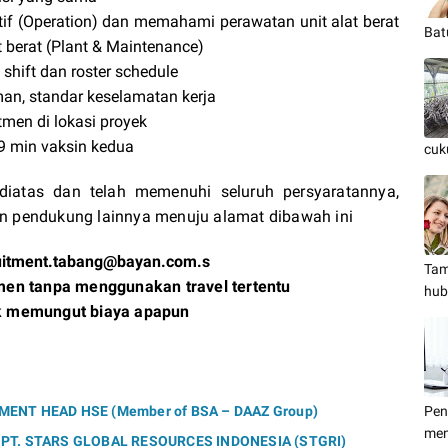
tif (Operation) dan memahami perawatan unit alat berat
Bat
 berat (Plant & Maintenance)
shift dan roster schedule
man, standar keselamatan kerja
tmen di lokasi proyek
9 min vaksin kedua
cuk
diatas dan telah memenuhi seluruh persyaratannya,
n pendukung lainnya menuju alamat dibawah ini
uitment.tabang@bayan.com.s
Tam
men tanpa menggunakan travel tertentu
hub
k memungut biaya apapun
ENT HEAD HSE (Member of BSA – DAAZ Group)
Pen
men
T. STARS GLOBAL RESOURCES INDONESIA (STGRI)