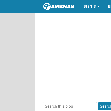
BISNIS
E