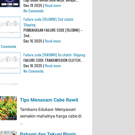
Dec 19 2025 |
Read more
No Comments
Failure code [15L0MW] 2nd clutch:
Slipping
PEMBAHASAN FAILURE CODE [15L0MW] –
2nd...
Dec 16 2025 |
Read more
 Comments
Failure code [15K0MW] 1st clutch: Slipping
FAILURE CODE TRANSMISSION CLUTCH...
Dec 16 2025 |
Read more
No Comments
t Posts Widget
Tips Menanam Cabe Rawit
Tambans Edukasi- Menyiasati
semakin mahalnya harga cabe di
…
Pahami dan Tekuni Bisnis