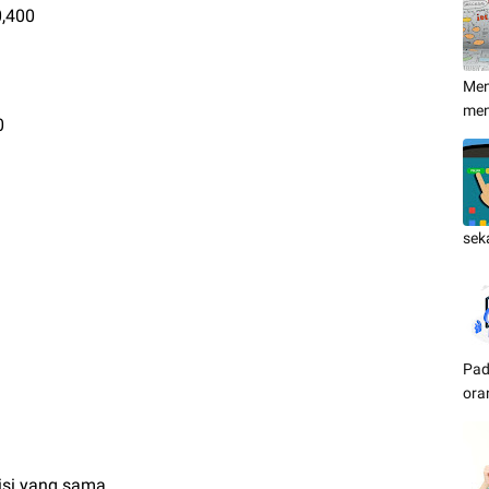
0,400
Men
me
0
sek
Pad
ora
isi yang sama