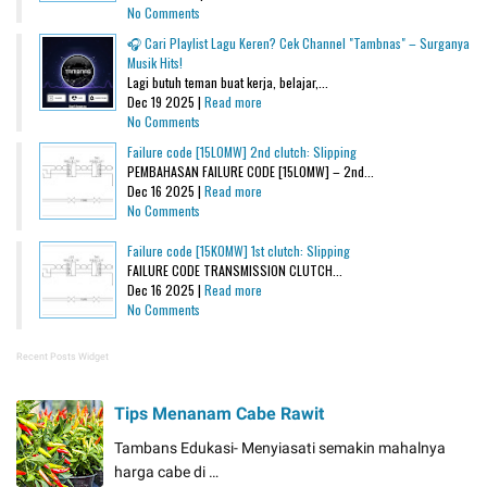
No Comments
🎧 Cari Playlist Lagu Keren? Cek Channel "Tambnas" – Surganya
Musik Hits!
Lagi butuh teman buat kerja, belajar,...
Dec 19 2025 |
Read more
No Comments
Failure code [15L0MW] 2nd clutch: Slipping
PEMBAHASAN FAILURE CODE [15L0MW] – 2nd...
Dec 16 2025 |
Read more
No Comments
Failure code [15K0MW] 1st clutch: Slipping
FAILURE CODE TRANSMISSION CLUTCH...
Dec 16 2025 |
Read more
No Comments
Recent Posts Widget
Tips Menanam Cabe Rawit
Tambans Edukasi- Menyiasati semakin mahalnya
harga cabe di …