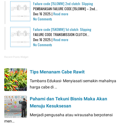
Failure code [15L0MW] 2nd clutch: Slipping
PEMBAHASAN FAILURE CODE [15L0MW] – 2nd...
Dec 16 2025 |
Read more
No Comments
Failure code [15K0MW] 1st clutch: Slipping
FAILURE CODE TRANSMISSION CLUTCH...
Dec 16 2025 |
Read more
No Comments
Recent Posts Widget
Tips Menanam Cabe Rawit
Tambans Edukasi- Menyiasati semakin mahalnya
harga cabe di …
Pahami dan Tekuni Bisnis Maka Akan
Menuju Kesuksesan
Menjadi pengusaha atau wirausaha berpotensi
men…