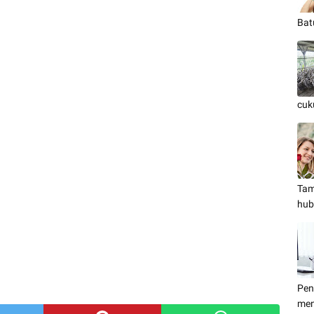
Bat
cuk
Tam
hub
Pen
men