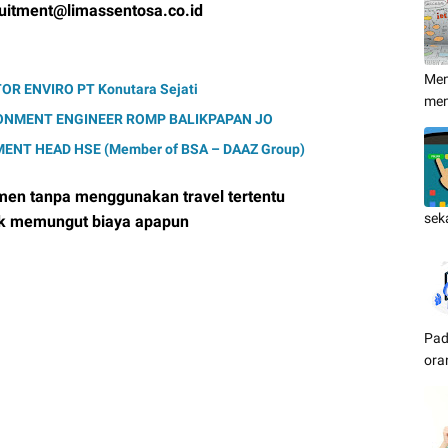
ruitment@limassentosa.co.id
Men
 ENVIRO PT Konutara Sejati
me
ONMENT ENGINEER ROMP BALIKPAPAN JO
NT HEAD HSE (Member of BSA – DAAZ Group)
men tanpa menggunakan travel tertentu
sek
ak memungut biaya apapun
Pad
ora