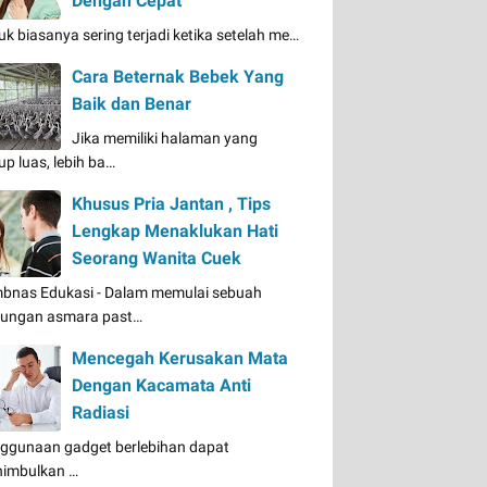
Dengan Cepat
uk biasanya sering terjadi ketika setelah me…
Cara Beternak Bebek Yang
Baik dan Benar
Jika memiliki halaman yang
up luas, lebih ba…
Khusus Pria Jantan , Tips
Lengkap Menaklukan Hati
Seorang Wanita Cuek
bnas Edukasi - Dalam memulai sebuah
ungan asmara past…
Mencegah Kerusakan Mata
Dengan Kacamata Anti
Radiasi
ggunaan gadget berlebihan dapat
imbulkan …