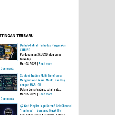
STINGAN TERBARU
Berhati-hatilah Terhadap Pergerakan
XAUUSD
Perdagangan XAUUSD atau emas
terhadap...
Mar 08 2026 |
Read more
 Comments
Strategi Trading Multi Timeframe:
Menggunakan Years, Month, dan Day
dengan MSB–OB
Dalam dunia trading, salah satu...
Mar 05 2026 |
Read more
 Comments
🎧 Cari Playlist Lagu Keren? Cek Channel
"Tambnas" – Surganya Musik Hits!
Lagi butuh teman buat kerja, belajar,...