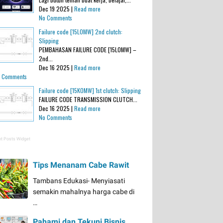
Dec 19 2025 |
Read more
No Comments
Failure code [15L0MW] 2nd clutch:
Slipping
PEMBAHASAN FAILURE CODE [15L0MW] –
2nd...
Dec 16 2025 |
Read more
 Comments
Failure code [15K0MW] 1st clutch: Slipping
FAILURE CODE TRANSMISSION CLUTCH...
Dec 16 2025 |
Read more
No Comments
t Posts Widget
Tips Menanam Cabe Rawit
Tambans Edukasi- Menyiasati
semakin mahalnya harga cabe di
…
Pahami dan Tekuni Bisnis