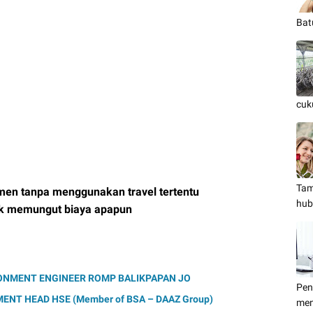
Bat
cuk
Tam
men tanpa menggunakan travel tertentu
hub
ak memungut biaya apapun
ONMENT ENGINEER ROMP BALIKPAPAN JO
Pen
NT HEAD HSE (Member of BSA – DAAZ Group)
men