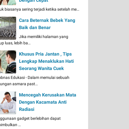
Dengan Cepat
uk biasanya sering terjadi ketika setelah me…
Cara Beternak Bebek Yang
Baik dan Benar
Jika memiliki halaman yang
up luas, lebih ba…
Khusus Pria Jantan , Tips
Lengkap Menaklukan Hati
Seorang Wanita Cuek
bnas Edukasi - Dalam memulai sebuah
ungan asmara past…
Mencegah Kerusakan Mata
Dengan Kacamata Anti
Radiasi
ggunaan gadget berlebihan dapat
imbulkan …