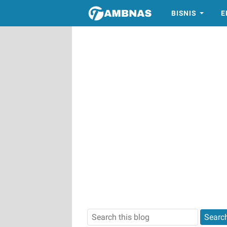
BISNIS
E