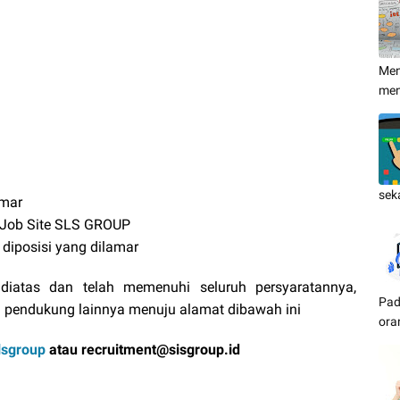
Men
me
sek
amar
h Job Site SLS GROUP
diposisi yang dilamar
diatas dan telah memenuhi seluruh persyaratannya,
Pad
 pendukung lainnya menuju alamat dibawah ini
ora
slsgroup
atau recruitment@sisgroup.id