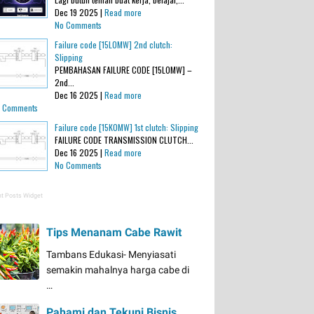
Dec 19 2025 |
Read more
No Comments
Failure code [15L0MW] 2nd clutch:
Slipping
PEMBAHASAN FAILURE CODE [15L0MW] –
2nd...
Dec 16 2025 |
Read more
 Comments
Failure code [15K0MW] 1st clutch: Slipping
FAILURE CODE TRANSMISSION CLUTCH...
Dec 16 2025 |
Read more
No Comments
t Posts Widget
Tips Menanam Cabe Rawit
Tambans Edukasi- Menyiasati
semakin mahalnya harga cabe di
…
Pahami dan Tekuni Bisnis