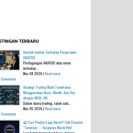
STINGAN TERBARU
Berhati-hatilah Terhadap Pergerakan
XAUUSD
Perdagangan XAUUSD atau emas
terhadap...
Mar 08 2026 |
Read more
 Comments
Strategi Trading Multi Timeframe:
Menggunakan Years, Month, dan Day
dengan MSB–OB
Dalam dunia trading, salah satu...
Mar 05 2026 |
Read more
 Comments
🎧 Cari Playlist Lagu Keren? Cek Channel
"Tambnas" – Surganya Musik Hits!
Lagi butuh teman buat kerja, belajar,...