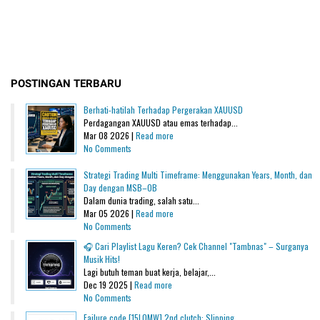
POSTINGAN TERBARU
Berhati-hatilah Terhadap Pergerakan XAUUSD
Perdagangan XAUUSD atau emas terhadap...
Mar 08 2026 |
Read more
No Comments
Strategi Trading Multi Timeframe: Menggunakan Years, Month, dan
Day dengan MSB–OB
Dalam dunia trading, salah satu...
Mar 05 2026 |
Read more
No Comments
🎧 Cari Playlist Lagu Keren? Cek Channel "Tambnas" – Surganya
Musik Hits!
Lagi butuh teman buat kerja, belajar,...
Dec 19 2025 |
Read more
No Comments
Failure code [15L0MW] 2nd clutch: Slipping