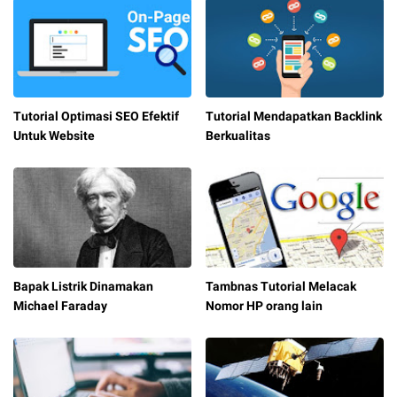
Tutorial Optimasi SEO Efektif
Tutorial Mendapatkan Backlink
Untuk Website
Berkualitas
Bapak Listrik Dinamakan
Tambnas Tutorial Melacak
Michael Faraday
Nomor HP orang lain