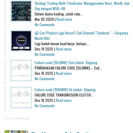
Strategi Trading Multi Timeframe: Menggunakan Years, Month, dan
Day dengan MSB–OB
Dalam dunia trading, salah satu...
Mar 05 2026 |
Read more
No Comments
🎧 Cari Playlist Lagu Keren? Cek Channel "Tambnas" – Surganya
Musik Hits!
Lagi butuh teman buat kerja, belajar,...
Dec 19 2025 |
Read more
No Comments
Failure code [15L0MW] 2nd clutch: Slipping
PEMBAHASAN FAILURE CODE [15L0MW] – 2nd...
Dec 16 2025 |
Read more
No Comments
Failure code [15K0MW] 1st clutch: Slipping
FAILURE CODE TRANSMISSION CLUTCH...
Dec 16 2025 |
Read more
No Comments
Recent Posts Widget