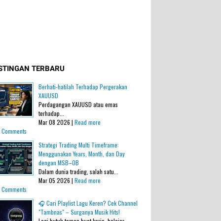
STINGAN TERBARU
Berhati-hatilah Terhadap Pergerakan
XAUUSD
Perdagangan XAUUSD atau emas
terhadap...
Mar 08 2026 |
Read more
 Comments
Strategi Trading Multi Timeframe:
Menggunakan Years, Month, dan Day
dengan MSB–OB
Dalam dunia trading, salah satu...
Mar 05 2026 |
Read more
 Comments
🎧 Cari Playlist Lagu Keren? Cek Channel
"Tambnas" – Surganya Musik Hits!
Lagi butuh teman buat kerja, belajar,...