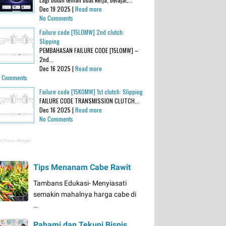
Dec 19 2025 |
Read more
No Comments
Failure code [15L0MW] 2nd clutch:
Slipping
PEMBAHASAN FAILURE CODE [15L0MW] –
2nd...
Dec 16 2025 |
Read more
 Comments
Failure code [15K0MW] 1st clutch: Slipping
FAILURE CODE TRANSMISSION CLUTCH...
Dec 16 2025 |
Read more
No Comments
t Posts Widget
Tips Menanam Cabe Rawit
Tambans Edukasi- Menyiasati
semakin mahalnya harga cabe di
…
Pahami dan Tekuni Bisnis