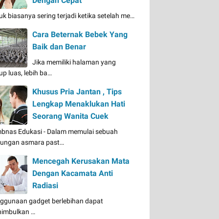
Dengan Cepat
uk biasanya sering terjadi ketika setelah me…
Cara Beternak Bebek Yang
Baik dan Benar
Jika memiliki halaman yang
up luas, lebih ba…
Khusus Pria Jantan , Tips
Lengkap Menaklukan Hati
Seorang Wanita Cuek
bnas Edukasi - Dalam memulai sebuah
ungan asmara past…
Mencegah Kerusakan Mata
Dengan Kacamata Anti
Radiasi
ggunaan gadget berlebihan dapat
imbulkan …