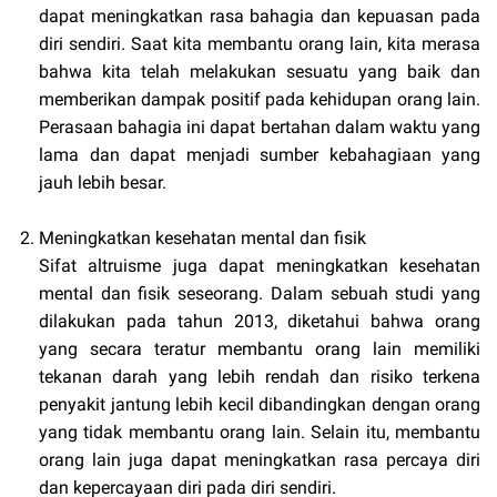
dapat meningkatkan rasa bahagia dan kepuasan pada
diri sendiri. Saat kita membantu orang lain, kita merasa
bahwa kita telah melakukan sesuatu yang baik dan
memberikan dampak positif pada kehidupan orang lain.
Perasaan bahagia ini dapat bertahan dalam waktu yang
lama dan dapat menjadi sumber kebahagiaan yang
jauh lebih besar.
Meningkatkan kesehatan mental dan fisik
Sifat altruisme juga dapat meningkatkan kesehatan
mental dan fisik seseorang. Dalam sebuah studi yang
dilakukan pada tahun 2013, diketahui bahwa orang
yang secara teratur membantu orang lain memiliki
tekanan darah yang lebih rendah dan risiko terkena
penyakit jantung lebih kecil dibandingkan dengan orang
yang tidak membantu orang lain. Selain itu, membantu
orang lain juga dapat meningkatkan rasa percaya diri
dan kepercayaan diri pada diri sendiri.