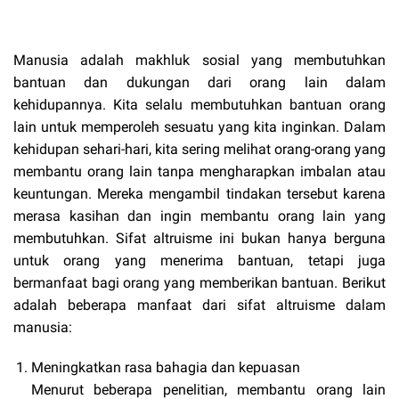
Manusia adalah makhluk sosial yang membutuhkan
bantuan dan dukungan dari orang lain dalam
kehidupannya. Kita selalu membutuhkan bantuan orang
lain untuk memperoleh sesuatu yang kita inginkan. Dalam
kehidupan sehari-hari, kita sering melihat orang-orang yang
membantu orang lain tanpa mengharapkan imbalan atau
keuntungan. Mereka mengambil tindakan tersebut karena
merasa kasihan dan ingin membantu orang lain yang
membutuhkan. Sifat altruisme ini bukan hanya berguna
untuk orang yang menerima bantuan, tetapi juga
bermanfaat bagi orang yang memberikan bantuan. Berikut
adalah beberapa manfaat dari sifat altruisme dalam
manusia:
Meningkatkan rasa bahagia dan kepuasan
Menurut beberapa penelitian, membantu orang lain