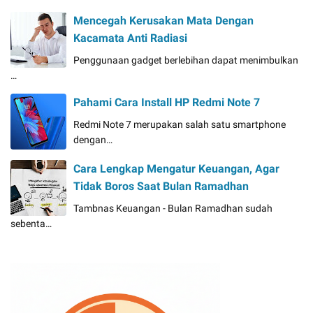
Mencegah Kerusakan Mata Dengan
Kacamata Anti Radiasi
Penggunaan gadget berlebihan dapat menimbulkan
…
Pahami Cara Install HP Redmi Note 7
Redmi Note 7 merupakan salah satu smartphone
dengan…
Cara Lengkap Mengatur Keuangan, Agar
Tidak Boros Saat Bulan Ramadhan
Tambnas Keuangan - Bulan Ramadhan sudah
sebenta…