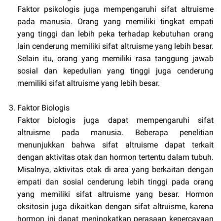
Faktor psikologis juga mempengaruhi sifat altruisme
pada manusia. Orang yang memiliki tingkat empati
yang tinggi dan lebih peka terhadap kebutuhan orang
lain cenderung memiliki sifat altruisme yang lebih besar.
Selain itu, orang yang memiliki rasa tanggung jawab
sosial dan kepedulian yang tinggi juga cenderung
memiliki sifat altruisme yang lebih besar.
Faktor Biologis
Faktor biologis juga dapat mempengaruhi sifat
altruisme pada manusia. Beberapa penelitian
menunjukkan bahwa sifat altruisme dapat terkait
dengan aktivitas otak dan hormon tertentu dalam tubuh.
Misalnya, aktivitas otak di area yang berkaitan dengan
empati dan sosial cenderung lebih tinggi pada orang
yang memiliki sifat altruisme yang besar. Hormon
oksitosin juga dikaitkan dengan sifat altruisme, karena
hormon ini dapat meningkatkan perasaan kepercayaan