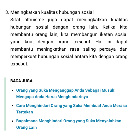
Meningkatkan kualitas hubungan sosial
Sifat altruisme juga dapat meningkatkan kualitas
hubungan sosial dengan orang lain. Ketika kita
membantu orang lain, kita membangun ikatan sosial
yang kuat dengan orang tersebut. Hal ini dapat
membantu meningkatkan rasa saling percaya dan
memperkuat hubungan sosial antara kita dengan orang
tersebut.
BACA JUGA
Orang yang Suka Menganggap Anda Sebagai Musuh:
Mengapa Anda Harus Menghindarinya
Cara Menghindari Orang yang Suka Membuat Anda Merasa
Tertekan
Bagaimana Menghindari Orang yang Suka Menyalahkan
Orang Lain