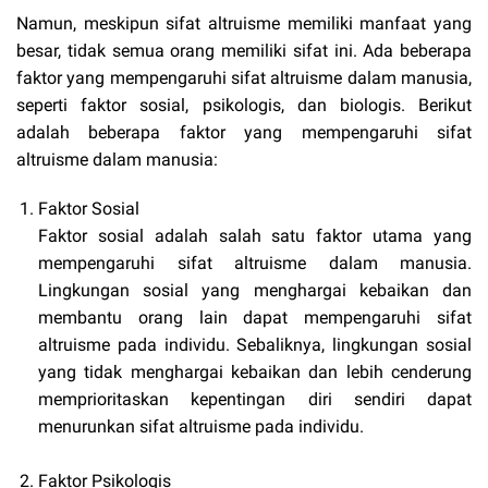
Namun, meskipun sifat altruisme memiliki manfaat yang
besar, tidak semua orang memiliki sifat ini. Ada beberapa
faktor yang mempengaruhi sifat altruisme dalam manusia,
seperti faktor sosial, psikologis, dan biologis. Berikut
adalah beberapa faktor yang mempengaruhi sifat
altruisme dalam manusia:
Faktor Sosial
Faktor sosial adalah salah satu faktor utama yang
mempengaruhi sifat altruisme dalam manusia.
Lingkungan sosial yang menghargai kebaikan dan
membantu orang lain dapat mempengaruhi sifat
altruisme pada individu. Sebaliknya, lingkungan sosial
yang tidak menghargai kebaikan dan lebih cenderung
memprioritaskan kepentingan diri sendiri dapat
menurunkan sifat altruisme pada individu.
Faktor Psikologis