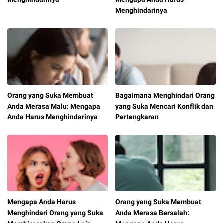
Menghindarinya
Orang yang Suka Membuat
Bagaimana Menghindari Orang
Anda Merasa Malu: Mengapa
yang Suka Mencari Konflik dan
Anda Harus Menghindarinya
Pertengkaran
Mengapa Anda Harus
Orang yang Suka Membuat
Menghindari Orang yang Suka
Anda Merasa Bersalah: