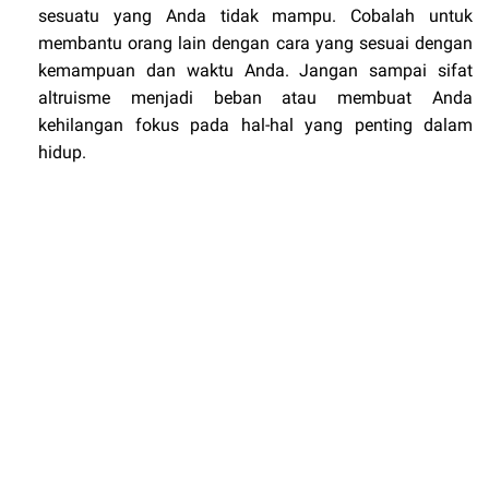
sesuatu yang Anda tidak mampu. Cobalah untuk
membantu orang lain dengan cara yang sesuai dengan
kemampuan dan waktu Anda. Jangan sampai sifat
altruisme menjadi beban atau membuat Anda
kehilangan fokus pada hal-hal yang penting dalam
hidup.