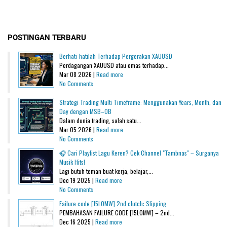
POSTINGAN TERBARU
Berhati-hatilah Terhadap Pergerakan XAUUSD
Perdagangan XAUUSD atau emas terhadap...
Mar 08 2026 |
Read more
No Comments
Strategi Trading Multi Timeframe: Menggunakan Years, Month, dan
Day dengan MSB–OB
Dalam dunia trading, salah satu...
Mar 05 2026 |
Read more
No Comments
🎧 Cari Playlist Lagu Keren? Cek Channel "Tambnas" – Surganya
Musik Hits!
Lagi butuh teman buat kerja, belajar,...
Dec 19 2025 |
Read more
No Comments
Failure code [15L0MW] 2nd clutch: Slipping
PEMBAHASAN FAILURE CODE [15L0MW] – 2nd...
Dec 16 2025 |
Read more