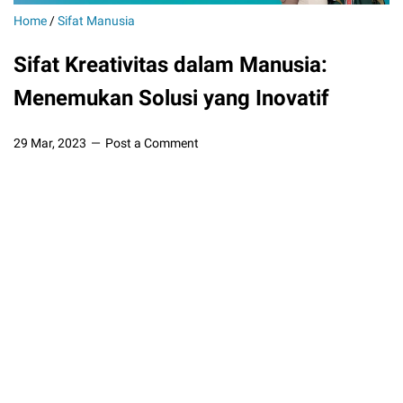
Home
/
Sifat Manusia
Sifat Kreativitas dalam Manusia:
Menemukan Solusi yang Inovatif
29 Mar, 2023
Post a Comment