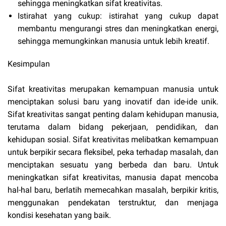
sehingga meningkatkan sifat kreativitas.
Istirahat yang cukup: istirahat yang cukup dapat
membantu mengurangi stres dan meningkatkan energi,
sehingga memungkinkan manusia untuk lebih kreatif.
Kesimpulan
Sifat kreativitas merupakan kemampuan manusia untuk
menciptakan solusi baru yang inovatif dan ide-ide unik.
Sifat kreativitas sangat penting dalam kehidupan manusia,
terutama dalam bidang pekerjaan, pendidikan, dan
kehidupan sosial. Sifat kreativitas melibatkan kemampuan
untuk berpikir secara fleksibel, peka terhadap masalah, dan
menciptakan sesuatu yang berbeda dan baru. Untuk
meningkatkan sifat kreativitas, manusia dapat mencoba
hal-hal baru, berlatih memecahkan masalah, berpikir kritis,
menggunakan pendekatan terstruktur, dan menjaga
kondisi kesehatan yang baik.