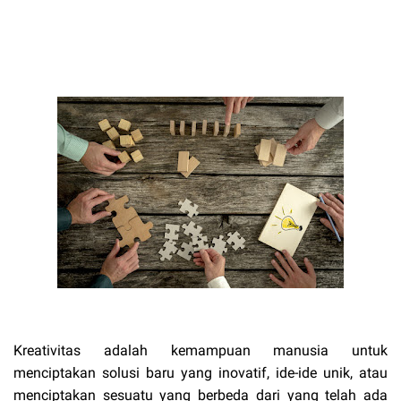
Kreativitas adalah kemampuan manusia untuk
menciptakan solusi baru yang inovatif, ide-ide unik, atau
menciptakan sesuatu yang berbeda dari yang telah ada