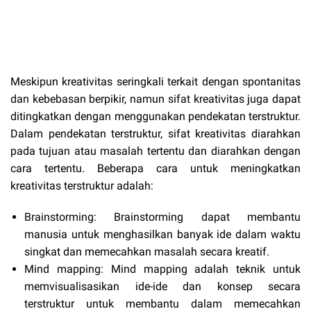
Meskipun kreativitas seringkali terkait dengan spontanitas
dan kebebasan berpikir, namun sifat kreativitas juga dapat
ditingkatkan dengan menggunakan pendekatan terstruktur.
Dalam pendekatan terstruktur, sifat kreativitas diarahkan
pada tujuan atau masalah tertentu dan diarahkan dengan
cara tertentu. Beberapa cara untuk meningkatkan
kreativitas terstruktur adalah:
Brainstorming: Brainstorming dapat membantu
manusia untuk menghasilkan banyak ide dalam waktu
singkat dan memecahkan masalah secara kreatif.
Mind mapping: Mind mapping adalah teknik untuk
memvisualisasikan ide-ide dan konsep secara
terstruktur untuk membantu dalam memecahkan