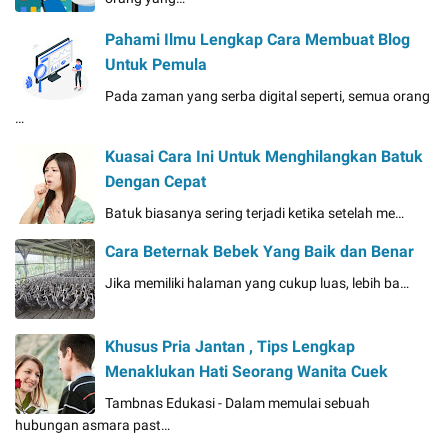
Pahami Ilmu Lengkap Cara Membuat Blog
Untuk Pemula
Pada zaman yang serba digital seperti, semua orang
…
Kuasai Cara Ini Untuk Menghilangkan Batuk
Dengan Cepat
Batuk biasanya sering terjadi ketika setelah me…
Cara Beternak Bebek Yang Baik dan Benar
Jika memiliki halaman yang cukup luas, lebih ba…
Khusus Pria Jantan , Tips Lengkap
Menaklukan Hati Seorang Wanita Cuek
Tambnas Edukasi - Dalam memulai sebuah
hubungan asmara past…