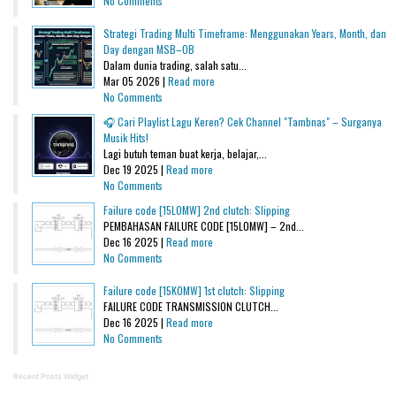
No Comments
Strategi Trading Multi Timeframe: Menggunakan Years, Month, dan
Day dengan MSB–OB
Dalam dunia trading, salah satu...
Mar 05 2026 |
Read more
No Comments
🎧 Cari Playlist Lagu Keren? Cek Channel "Tambnas" – Surganya
Musik Hits!
Lagi butuh teman buat kerja, belajar,...
Dec 19 2025 |
Read more
No Comments
Failure code [15L0MW] 2nd clutch: Slipping
PEMBAHASAN FAILURE CODE [15L0MW] – 2nd...
Dec 16 2025 |
Read more
No Comments
Failure code [15K0MW] 1st clutch: Slipping
FAILURE CODE TRANSMISSION CLUTCH...
Dec 16 2025 |
Read more
No Comments
Recent Posts Widget