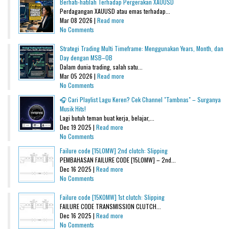
Berhati-hatilah Terhadap Pergerakan XAUUSD
Perdagangan XAUUSD atau emas terhadap...
Mar 08 2026 |
Read more
No Comments
Strategi Trading Multi Timeframe: Menggunakan Years, Month, dan
Day dengan MSB–OB
Dalam dunia trading, salah satu...
Mar 05 2026 |
Read more
No Comments
🎧 Cari Playlist Lagu Keren? Cek Channel "Tambnas" – Surganya
Musik Hits!
Lagi butuh teman buat kerja, belajar,...
Dec 19 2025 |
Read more
No Comments
Failure code [15L0MW] 2nd clutch: Slipping
PEMBAHASAN FAILURE CODE [15L0MW] – 2nd...
Dec 16 2025 |
Read more
No Comments
Failure code [15K0MW] 1st clutch: Slipping
FAILURE CODE TRANSMISSION CLUTCH...
Dec 16 2025 |
Read more
No Comments