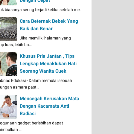
Dengan Cepat
uk biasanya sering terjadi ketika setelah me…
Cara Beternak Bebek Yang
Baik dan Benar
Jika memiliki halaman yang
up luas, lebih ba…
Khusus Pria Jantan , Tips
Lengkap Menaklukan Hati
Seorang Wanita Cuek
bnas Edukasi - Dalam memulai sebuah
ungan asmara past…
Mencegah Kerusakan Mata
Dengan Kacamata Anti
Radiasi
ggunaan gadget berlebihan dapat
imbulkan …