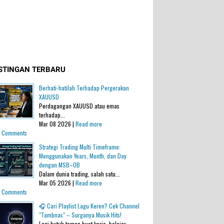
STINGAN TERBARU
Berhati-hatilah Terhadap Pergerakan
XAUUSD
Perdagangan XAUUSD atau emas
terhadap...
Mar 08 2026 |
Read more
 Comments
Strategi Trading Multi Timeframe:
Menggunakan Years, Month, dan Day
dengan MSB–OB
Dalam dunia trading, salah satu...
Mar 05 2026 |
Read more
 Comments
🎧 Cari Playlist Lagu Keren? Cek Channel
"Tambnas" – Surganya Musik Hits!
Lagi butuh teman buat kerja, belajar,...