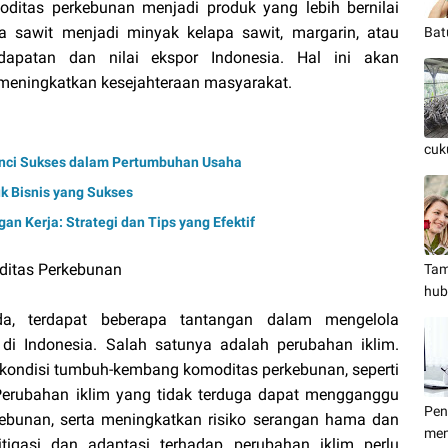
ditas perkebunan menjadi produk yang lebih bernilai
a sawit menjadi minyak kelapa sawit, margarin, atau
Bat
dapatan dan nilai ekspor Indonesia. Hal ini akan
 meningkatkan kesejahteraan masyarakat.
cuk
unci Sukses dalam Pertumbuhan Usaha
uk Bisnis yang Sukses
n Kerja: Strategi dan Tips yang Efektif
itas Perkebunan
Tam
hub
a, terdapat beberapa tantangan dalam mengelola
i Indonesia. Salah satunya adalah perubahan iklim.
kondisi tumbuh-kembang komoditas perkebunan, seperti
Perubahan iklim yang tidak terduga dapat mengganggu
Pen
kebunan, serta meningkatkan risiko serangan hama dan
men
itigasi dan adaptasi terhadap perubahan iklim perlu