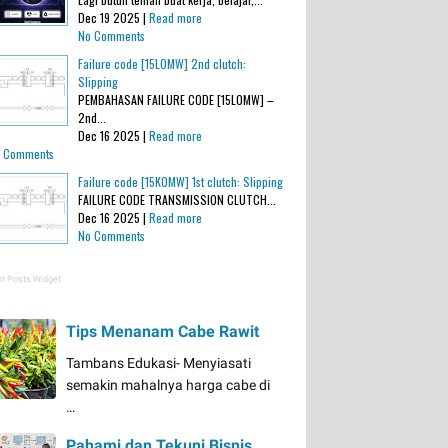
Dec 19 2025 |
Read more
No Comments
Failure code [15L0MW] 2nd clutch:
Slipping
PEMBAHASAN FAILURE CODE [15L0MW] –
2nd...
Dec 16 2025 |
Read more
 Comments
Failure code [15K0MW] 1st clutch: Slipping
FAILURE CODE TRANSMISSION CLUTCH...
Dec 16 2025 |
Read more
No Comments
t Posts Widget
Tips Menanam Cabe Rawit
Tambans Edukasi- Menyiasati
semakin mahalnya harga cabe di
…
Pahami dan Tekuni Bisnis