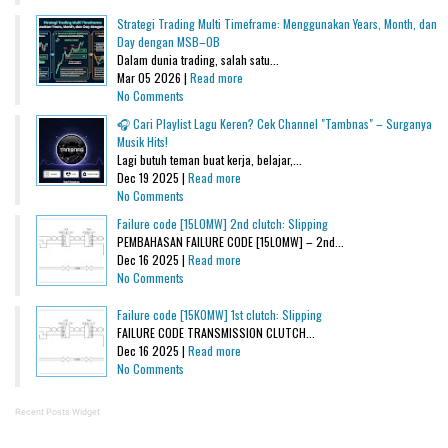
Strategi Trading Multi Timeframe: Menggunakan Years, Month, dan
Day dengan MSB–OB
Dalam dunia trading, salah satu...
Mar 05 2026 |
Read more
No Comments
🎧 Cari Playlist Lagu Keren? Cek Channel "Tambnas" – Surganya
Musik Hits!
Lagi butuh teman buat kerja, belajar,...
Dec 19 2025 |
Read more
No Comments
Failure code [15L0MW] 2nd clutch: Slipping
PEMBAHASAN FAILURE CODE [15L0MW] – 2nd...
Dec 16 2025 |
Read more
No Comments
Failure code [15K0MW] 1st clutch: Slipping
FAILURE CODE TRANSMISSION CLUTCH...
Dec 16 2025 |
Read more
No Comments
Recent Posts Widget