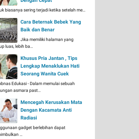
Dengan Cepat
uk biasanya sering terjadi ketika setelah me…
Cara Beternak Bebek Yang
Baik dan Benar
Jika memiliki halaman yang
up luas, lebih ba…
Khusus Pria Jantan , Tips
Lengkap Menaklukan Hati
Seorang Wanita Cuek
bnas Edukasi - Dalam memulai sebuah
ungan asmara past…
Mencegah Kerusakan Mata
Dengan Kacamata Anti
Radiasi
ggunaan gadget berlebihan dapat
imbulkan …