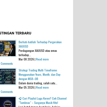
STINGAN TERBARU
Berhati-hatilah Terhadap Pergerakan
XAUUSD
Perdagangan XAUUSD atau emas
terhadap...
Mar 08 2026 |
Read more
 Comments
Strategi Trading Multi Timeframe:
Menggunakan Years, Month, dan Day
dengan MSB–OB
Dalam dunia trading, salah satu...
Mar 05 2026 |
Read more
 Comments
🎧 Cari Playlist Lagu Keren? Cek Channel
"Tambnas" – Surganya Musik Hits!
Lagi butuh teman buat kerja, belajar,...