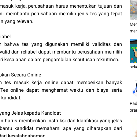
suk kerja, perusahaan harus menentukan tujuan dan
al ini membantu perusahaan memilih jenis tes yang tepat
 yang relevan.
Men
me
iabel
 bahwa tes yang digunakan memiliki validitas dan
ng valid dan reliabel dapat membantu perusahaan memilih
ari kesalahan dalam pengambilan keputusan rekrutmen.
sek
pkan Secara Online
an tes masuk kerja online dapat memberikan banyak
 Tes online dapat menghemat waktu dan biaya serta
 kandidat.
Pad
ora
i yang Jelas kepada Kandidat
n harus memberikan instruksi dan klarifikasi yang jelas
mbantu kandidat memahami apa yang diharapkan dari
dari kesalahpahaman.