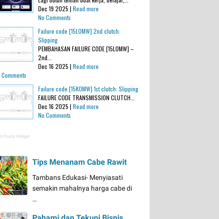
Dec 19 2025 |
Read more
No Comments
Failure code [15L0MW] 2nd clutch:
Slipping
PEMBAHASAN FAILURE CODE [15L0MW] –
2nd...
Dec 16 2025 |
Read more
 Comments
Failure code [15K0MW] 1st clutch: Slipping
FAILURE CODE TRANSMISSION CLUTCH...
Dec 16 2025 |
Read more
No Comments
t Posts Widget
Tips Menanam Cabe Rawit
Tambans Edukasi- Menyiasati
semakin mahalnya harga cabe di
…
Pahami dan Tekuni Bisnis