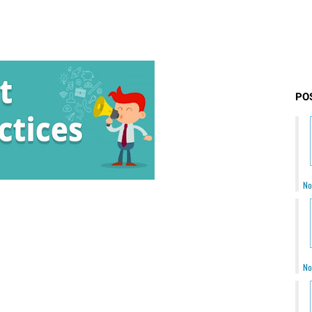
PO
No
No