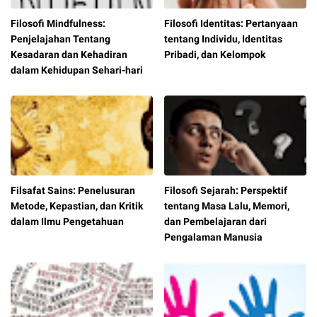
Filosofi Mindfulness:
Filosofi Identitas: Pertanyaan
Penjelajahan Tentang
tentang Individu, Identitas
Kesadaran dan Kehadiran
Pribadi, dan Kelompok
dalam Kehidupan Sehari-hari
Filsafat Sains: Penelusuran
Filosofi Sejarah: Perspektif
Metode, Kepastian, dan Kritik
tentang Masa Lalu, Memori,
dalam Ilmu Pengetahuan
dan Pembelajaran dari
Pengalaman Manusia