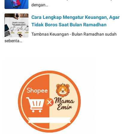
dengan…
Cara Lengkap Mengatur Keuangan, Agar
Tidak Boros Saat Bulan Ramadhan
Tambnas Keuangan - Bulan Ramadhan sudah
sebenta…