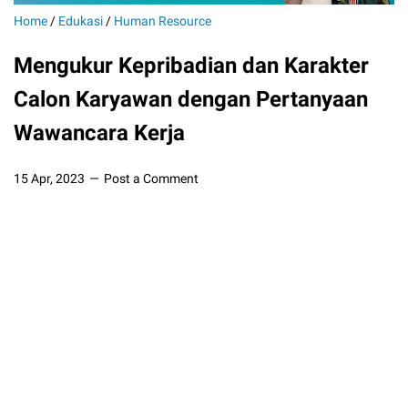
Home
/
Edukasi
/
Human Resource
Mengukur Kepribadian dan Karakter
Calon Karyawan dengan Pertanyaan
Wawancara Kerja
15 Apr, 2023
Post a Comment