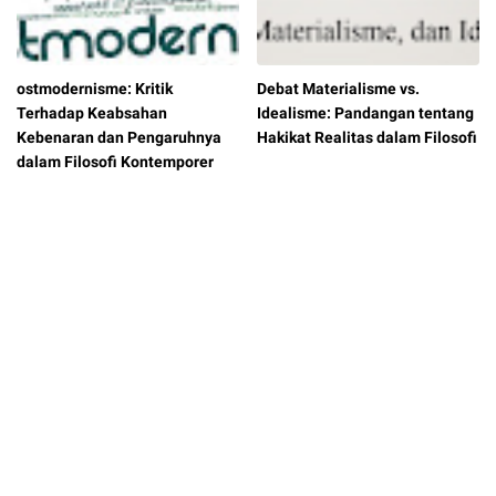
ostmodernisme: Kritik
Debat Materialisme vs.
Terhadap Keabsahan
Idealisme: Pandangan tentang
Kebenaran dan Pengaruhnya
Hakikat Realitas dalam Filosofi
dalam Filosofi Kontemporer