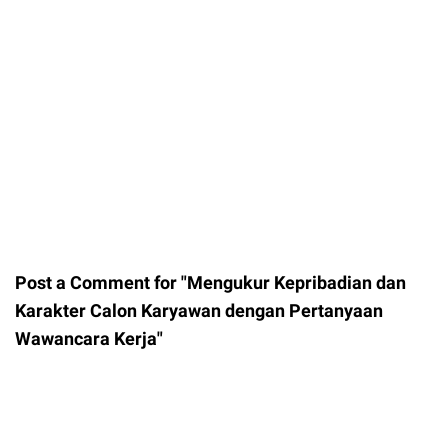
Post a Comment for "Mengukur Kepribadian dan
Karakter Calon Karyawan dengan Pertanyaan
Wawancara Kerja"