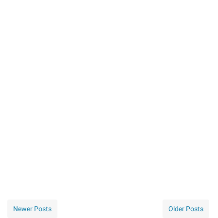
Newer Posts
Older Posts