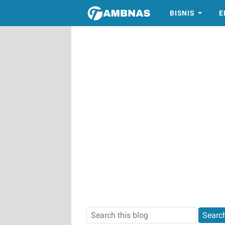
BISNIS
E