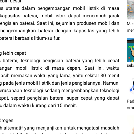
ebih besar
kus utama dalam pengembangan mobil listrik di masa
pasitas baterai, mobil listrik dapat menempuh jarak
engisian baterai. Saat ini, sejumlah produsen mobil dan
Men
mengembangkan baterai dengan kapasitas yang lebih
me
baterai berbasis litium-sulfur.
g lebih cepat
baterai, teknologi pengisian baterai yang lebih cepat
sek
ngan mobil listrik di masa depan. Saat ini, waktu
k masih memakan waktu yang lama, yaitu sekitar 30 menit
 pada jenis mobil listrik dan jenis pengisiannya. Namun,
perusahaan teknologi sedang mengembangkan teknologi
epat, seperti pengisian baterai super cepat yang dapat
Pad
% dalam waktu kurang dari 15 menit.
ora
drogen
h alternatif yang menjanjikan untuk mengatasi masalah