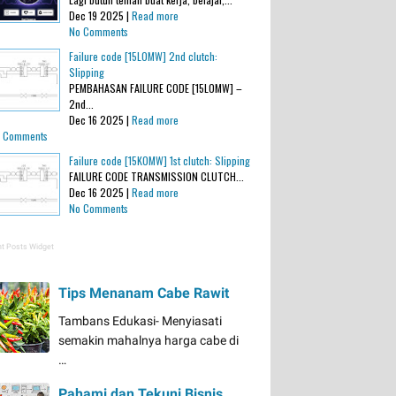
Dec 19 2025 |
Read more
No Comments
Failure code [15L0MW] 2nd clutch:
Slipping
PEMBAHASAN FAILURE CODE [15L0MW] –
2nd...
Dec 16 2025 |
Read more
 Comments
Failure code [15K0MW] 1st clutch: Slipping
FAILURE CODE TRANSMISSION CLUTCH...
Dec 16 2025 |
Read more
No Comments
t Posts Widget
Tips Menanam Cabe Rawit
Tambans Edukasi- Menyiasati
semakin mahalnya harga cabe di
…
Pahami dan Tekuni Bisnis