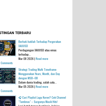
STINGAN TERBARU
Berhati-hatilah Terhadap Pergerakan
XAUUSD
Perdagangan XAUUSD atau emas
terhadap...
Mar 08 2026 |
Read more
 Comments
Strategi Trading Multi Timeframe:
Menggunakan Years, Month, dan Day
dengan MSB–OB
Dalam dunia trading, salah satu...
Mar 05 2026 |
Read more
 Comments
🎧 Cari Playlist Lagu Keren? Cek Channel
"Tambnas" – Surganya Musik Hits!
Lagi butuh teman buat kerja, belajar,...