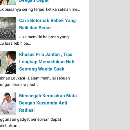
Dengan Cepat
uk biasanya sering terjadi ketika setelah me…
Cara Beternak Bebek Yang
Baik dan Benar
Jika memiliki halaman yang
up luas, lebih ba…
Khusus Pria Jantan , Tips
Lengkap Menaklukan Hati
Seorang Wanita Cuek
bnas Edukasi - Dalam memulai sebuah
ungan asmara past…
Mencegah Kerusakan Mata
Dengan Kacamata Anti
Radiasi
ggunaan gadget berlebihan dapat
imbulkan …