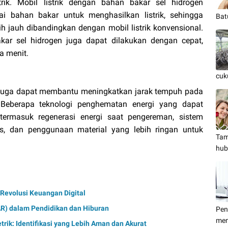
rik. Mobil listrik dengan bahan bakar sel hidrogen
 bahan bakar untuk menghasilkan listrik, sehingga
Bat
ih jauh dibandingkan dengan mobil listrik konvensional.
akar sel hidrogen juga dapat dilakukan dengan cepat,
 menit.
cuk
 juga dapat membantu meningkatkan jarak tempuh pada
 Beberapa teknologi penghematan energi yang dapat
 termasuk regenerasi energi saat pengereman, sistem
, dan penggunaan material yang lebih ringan untuk
Tam
hub
 Revolusi Keuangan Digital
AR) dalam Pendidikan dan Hiburan
Pen
men
ik: Identifikasi yang Lebih Aman dan Akurat