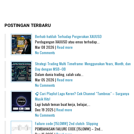
POSTINGAN TERBARU
Berhati-hatilah Terhadap Pergerakan XAUUSD
Perdagangan XAUUSD atau emas terhadap...
Mar 08 2026 |
Read more
No Comments
Strategi Trading Multi Timeframe: Menggunakan Years, Month, dan
Day dengan MSB–OB
Dalam dunia trading, salah satu...
Mar 05 2026 |
Read more
No Comments
🎧 Cari Playlist Lagu Keren? Cek Channel "Tambnas" – Surganya
Musik Hits!
Lagi butuh teman buat kerja, belajar,...
Dec 19 2025 |
Read more
No Comments
Failure code [15L0MW] 2nd clutch: Slipping
PEMBAHASAN FAILURE CODE [15L0MW] – 2nd...