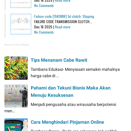
Dec 16 2025 |
Read more
No Comments
Failure code [15K0MW] 1st clutch: Slipping
FAILURE CODE TRANSMISSION CLUTCH...
Dec 16 2025 |
Read more
No Comments
Recent Posts Widget
Tips Menanam Cabe Rawit
Tambans Edukasi- Menyiasati semakin mahalnya
harga cabe di …
Pahami dan Tekuni Bisnis Maka Akan
Menuju Kesuksesan
Menjadi pengusaha atau wirausaha berpotensi
men…
Cara Menghindari Pinjaman Online