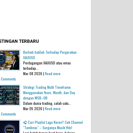
STINGAN TERBARU
Berhati-hatilah Terhadap Pergerakan
XAUUSD
Perdagangan XAUUSD atau emas
terhadap...
Mar 08 2026 |
Read more
 Comments
Strategi Trading Multi Timeframe:
Menggunakan Years, Month, dan Day
dengan MSB–OB
Dalam dunia trading, salah satu...
Mar 05 2026 |
Read more
 Comments
🎧 Cari Playlist Lagu Keren? Cek Channel
"Tambnas" – Surganya Musik Hits!
Lagi butuh teman buat kerja, belajar,...