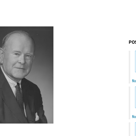
PO
No
No