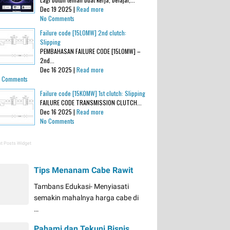
Dec 19 2025 |
Read more
No Comments
Failure code [15L0MW] 2nd clutch:
Slipping
PEMBAHASAN FAILURE CODE [15L0MW] –
2nd...
Dec 16 2025 |
Read more
 Comments
Failure code [15K0MW] 1st clutch: Slipping
FAILURE CODE TRANSMISSION CLUTCH...
Dec 16 2025 |
Read more
No Comments
t Posts Widget
Tips Menanam Cabe Rawit
Tambans Edukasi- Menyiasati
semakin mahalnya harga cabe di
…
Pahami dan Tekuni Bisnis