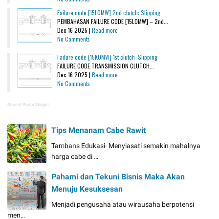
Failure code [15L0MW] 2nd clutch: Slipping
PEMBAHASAN FAILURE CODE [15L0MW] – 2nd...
Dec 16 2025 |
Read more
No Comments
Failure code [15K0MW] 1st clutch: Slipping
FAILURE CODE TRANSMISSION CLUTCH...
Dec 16 2025 |
Read more
No Comments
Recent Posts Widget
Tips Menanam Cabe Rawit
Tambans Edukasi- Menyiasati semakin mahalnya
harga cabe di …
Pahami dan Tekuni Bisnis Maka Akan
Menuju Kesuksesan
Menjadi pengusaha atau wirausaha berpotensi
men…