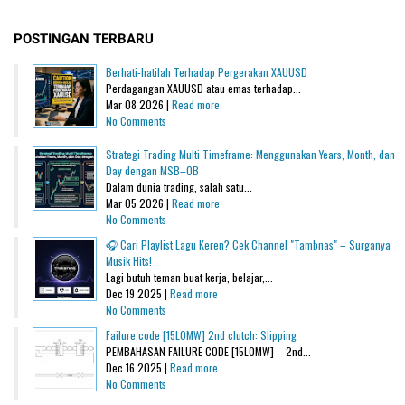
POSTINGAN TERBARU
Berhati-hatilah Terhadap Pergerakan XAUUSD
Perdagangan XAUUSD atau emas terhadap...
Mar 08 2026 |
Read more
No Comments
Strategi Trading Multi Timeframe: Menggunakan Years, Month, dan
Day dengan MSB–OB
Dalam dunia trading, salah satu...
Mar 05 2026 |
Read more
No Comments
🎧 Cari Playlist Lagu Keren? Cek Channel "Tambnas" – Surganya
Musik Hits!
Lagi butuh teman buat kerja, belajar,...
Dec 19 2025 |
Read more
No Comments
Failure code [15L0MW] 2nd clutch: Slipping
PEMBAHASAN FAILURE CODE [15L0MW] – 2nd...
Dec 16 2025 |
Read more
No Comments