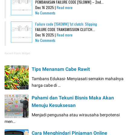
PEMBAHASAN FAILURE CODE [15L0MW] – 2nd...
Dec 16 2025 |
Read more
No Comments
Failure code [15K0MW] 1st clutch: Slipping
FAILURE CODE TRANSMISSION CLUTCH...
Dec 16 2025 |
Read more
No Comments
Recent Posts Widget
Tips Menanam Cabe Rawit
Tambans Edukasi- Menyiasati semakin mahalnya
harga cabe di …
Pahami dan Tekuni Bisnis Maka Akan
Menuju Kesuksesan
Menjadi pengusaha atau wirausaha berpotensi
men…
Cara Menghindari Pinjaman Online