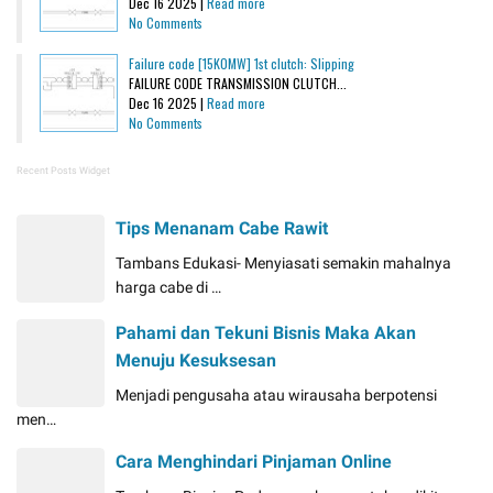
Dec 16 2025 |
Read more
No Comments
Failure code [15K0MW] 1st clutch: Slipping
FAILURE CODE TRANSMISSION CLUTCH...
Dec 16 2025 |
Read more
No Comments
Recent Posts Widget
Tips Menanam Cabe Rawit
Tambans Edukasi- Menyiasati semakin mahalnya
harga cabe di …
Pahami dan Tekuni Bisnis Maka Akan
Menuju Kesuksesan
Menjadi pengusaha atau wirausaha berpotensi
men…
Cara Menghindari Pinjaman Online