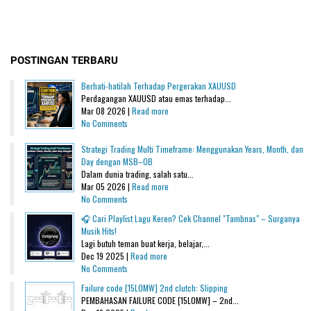
POSTINGAN TERBARU
Berhati-hatilah Terhadap Pergerakan XAUUSD
Perdagangan XAUUSD atau emas terhadap...
Mar 08 2026 |
Read more
No Comments
Strategi Trading Multi Timeframe: Menggunakan Years, Month, dan
Day dengan MSB–OB
Dalam dunia trading, salah satu...
Mar 05 2026 |
Read more
No Comments
🎧 Cari Playlist Lagu Keren? Cek Channel "Tambnas" – Surganya
Musik Hits!
Lagi butuh teman buat kerja, belajar,...
Dec 19 2025 |
Read more
No Comments
Failure code [15L0MW] 2nd clutch: Slipping
PEMBAHASAN FAILURE CODE [15L0MW] – 2nd...