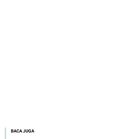
BACA JUGA