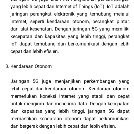
yang lebih cepat dari Internet of Things (IoT). IoT adalah
jaringan perangkat elektronik yang terhubung melalui
internet, seperti kendaraan otonom, perangkat pintar,
dan alat kesehatan. Dengan jaringan 5G yang memiliki
kecepatan dan kapasitas yang lebih tinggi, perangkat
IoT dapat terhubung dan berkomunikasi dengan lebih
cepat dan lebih efisien.
Kendaraan Otonom
Jaringan 5G juga menjanjikan perkembangan yang
lebih cepat dari kendaraan otonom. Kendaraan otonom
memerlukan koneksi internet yang stabil dan cepat
untuk mengirim dan menerima data. Dengan kecepatan
dan kapasitas yang lebih tinggi, jaringan 5G dapat
memastikan kendaraan otonom dapat berkomunikasi
dan bergerak dengan lebih cepat dan lebih efisien.