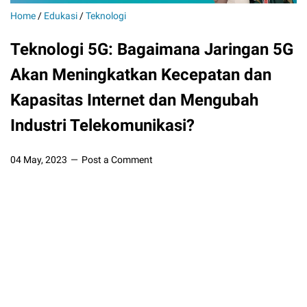
Home
/
Edukasi
/
Teknologi
Teknologi 5G: Bagaimana Jaringan 5G
Akan Meningkatkan Kecepatan dan
Kapasitas Internet dan Mengubah
Industri Telekomunikasi?
04 May, 2023
Post a Comment