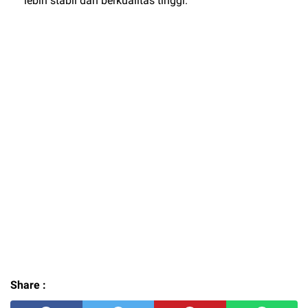
lebih stabil dan berkualitas tinggi.
Share :