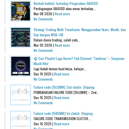
Berhati-hatilah Terhadap Pergerakan XAUUSD
Perdagangan XAUUSD atau emas terhadap...
Mar 08 2026 |
Read more
No Comments
Strategi Trading Multi Timeframe: Menggunakan Years, Month, dan
Day dengan MSB–OB
Dalam dunia trading, salah satu...
Mar 05 2026 |
Read more
No Comments
🎧 Cari Playlist Lagu Keren? Cek Channel "Tambnas" – Surganya
Musik Hits!
Lagi butuh teman buat kerja, belajar,...
Dec 19 2025 |
Read more
No Comments
Failure code [15L0MW] 2nd clutch: Slipping
PEMBAHASAN FAILURE CODE [15L0MW] – 2nd...
Dec 16 2025 |
Read more
No Comments
Failure code [15K0MW] 1st clutch: Slipping
FAILURE CODE TRANSMISSION CLUTCH...
Dec 16 2025 |
Read more
No Comments