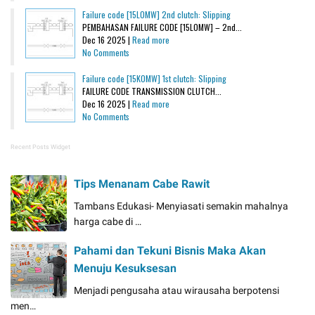
Failure code [15L0MW] 2nd clutch: Slipping
PEMBAHASAN FAILURE CODE [15L0MW] – 2nd...
Dec 16 2025 |
Read more
No Comments
Failure code [15K0MW] 1st clutch: Slipping
FAILURE CODE TRANSMISSION CLUTCH...
Dec 16 2025 |
Read more
No Comments
Recent Posts Widget
Tips Menanam Cabe Rawit
Tambans Edukasi- Menyiasati semakin mahalnya
harga cabe di …
Pahami dan Tekuni Bisnis Maka Akan
Menuju Kesuksesan
Menjadi pengusaha atau wirausaha berpotensi
men…