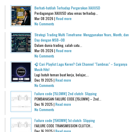
Berhati-hatilah Terhadap Pergerakan XAUUSD
Perdagangan XAUUSD atau emas terhadap...
Mar 08 2026 |
Read more
No Comments
Strategi Trading Multi Timeframe: Menggunakan Years, Month, dan
Day dengan MSB–OB
Dalam dunia trading, salah satu...
Mar 05 2026 |
Read more
No Comments
🎧 Cari Playlist Lagu Keren? Cek Channel "Tambnas" – Surganya
Musik Hits!
Lagi butuh teman buat kerja, belajar,...
Dec 19 2025 |
Read more
No Comments
Failure code [15L0MW] 2nd clutch: Slipping
PEMBAHASAN FAILURE CODE [15L0MW] – 2nd...
Dec 16 2025 |
Read more
No Comments
Failure code [15K0MW] 1st clutch: Slipping
FAILURE CODE TRANSMISSION CLUTCH...
Dec 16 2025 |
Read more