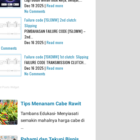
Dec 19 2025 |
Read more
No Comments
Failure code [15L0MW] 2nd clutch:
Slipping
PEMBAHASAN FAILURE CODE [15L0MW] –
2nd...
Dec 16 2025 |
Read more
 Comments
Failure code [15K0MW] 1st clutch: Slipping
FAILURE CODE TRANSMISSION CLUTCH...
Dec 16 2025 |
Read more
No Comments
t Posts Widget
Tips Menanam Cabe Rawit
Tambans Edukasi- Menyiasati
semakin mahalnya harga cabe di
…
Pahami dan Tekuni Bisnis