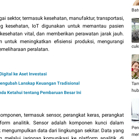
Bat
gai sektor, termasuk kesehatan, manufaktur, transportasi,
ang kesehatan, IoT digunakan untuk memantau pasien
kesehatan vital, dan memberikan perawatan jarak jauh.
n untuk meningkatkan efisiensi produksi, mengurangi
cuk
emeliharaan peralatan.
Digital ke Aset Investasi
 Mengubah Lanskap Keuangan Tradisional
Tam
hub
nda Ketahui tentang Pembaruan Besar Ini
i komponen, termasuk sensor, perangkat keras, perangkat
atform analitik. Sensor adalah komponen kunci dalam
Pen
uk mengumpulkan data dari lingkungan sekitar. Data yang
men
 melalui jaringan komunikasi ke platform analitik, di