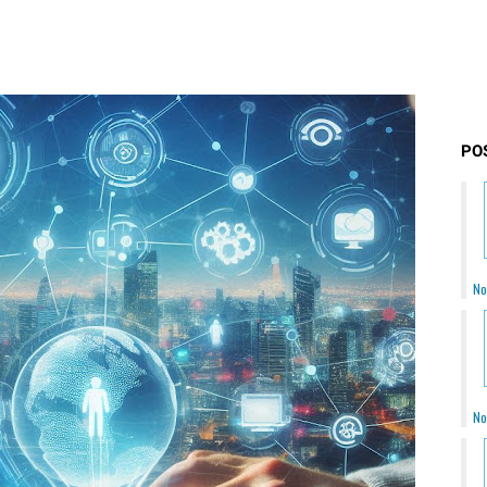
PO
No
No