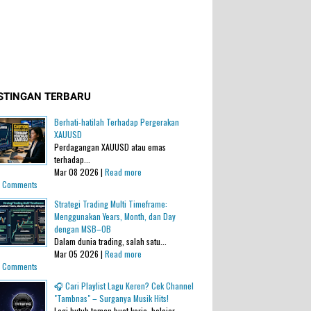
STINGAN TERBARU
Berhati-hatilah Terhadap Pergerakan
XAUUSD
Perdagangan XAUUSD atau emas
terhadap...
Mar 08 2026 |
Read more
 Comments
Strategi Trading Multi Timeframe:
Menggunakan Years, Month, dan Day
dengan MSB–OB
Dalam dunia trading, salah satu...
Mar 05 2026 |
Read more
 Comments
🎧 Cari Playlist Lagu Keren? Cek Channel
"Tambnas" – Surganya Musik Hits!
Lagi butuh teman buat kerja, belajar,...