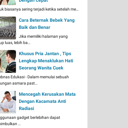
Dengan Cepat
uk biasanya sering terjadi ketika setelah me…
Cara Beternak Bebek Yang
Baik dan Benar
Jika memiliki halaman yang
up luas, lebih ba…
Khusus Pria Jantan , Tips
Lengkap Menaklukan Hati
Seorang Wanita Cuek
bnas Edukasi - Dalam memulai sebuah
ungan asmara past…
Mencegah Kerusakan Mata
Dengan Kacamata Anti
Radiasi
ggunaan gadget berlebihan dapat
imbulkan …