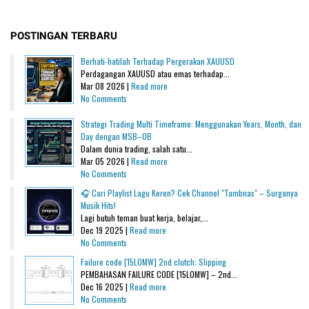
POSTINGAN TERBARU
Berhati-hatilah Terhadap Pergerakan XAUUSD
Perdagangan XAUUSD atau emas terhadap...
Mar 08 2026 |
Read more
No Comments
Strategi Trading Multi Timeframe: Menggunakan Years, Month, dan
Day dengan MSB–OB
Dalam dunia trading, salah satu...
Mar 05 2026 |
Read more
No Comments
🎧 Cari Playlist Lagu Keren? Cek Channel "Tambnas" – Surganya
Musik Hits!
Lagi butuh teman buat kerja, belajar,...
Dec 19 2025 |
Read more
No Comments
Failure code [15L0MW] 2nd clutch: Slipping
PEMBAHASAN FAILURE CODE [15L0MW] – 2nd...
Dec 16 2025 |
Read more
No Comments